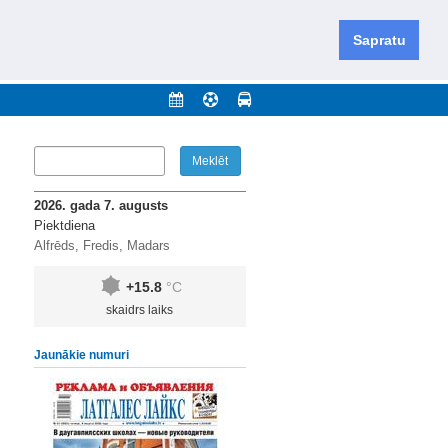
iešu un krievu valodās visā Dienvidlatgalē un Sēlijā,
daugavas novadu un apkārtējos novadus un pilsētas.
Sapratu
nājumi
Arhīvs
Kontakti
2026. gada 7. augusts
Piektdiena
Alfrēds, Fredis, Madars
+15.8
°C
skaidrs laiks
Jaunākie numuri