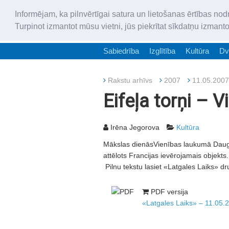
Informējam, ka pilnvērtīgai satura un lietošanas ērtības nod
Turpinot izmantot mūsu vietni, jūs piekrītat sīkdatņu izmant
Sabiedrība
Izglītība
Kultūra
Dv
Rakstu arhīvs
2007
11.05.2007
Eifeļa torņi – 
Irēna Jegorova
Kultūra
Mākslas dienāsVienības laukumā Daugavpil
attēlots Francijas ievērojamais objekts.
Pilnu tekstu lasiet «Latgales Laiks» dr
PDF versija
«Latgales Laiks» – 11.05.