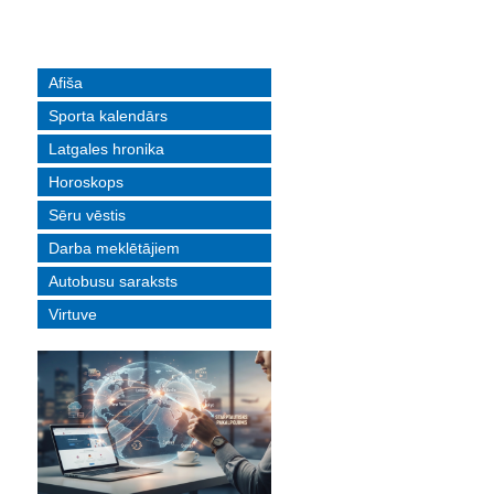
Afiša
Sporta kalendārs
Latgales hronika
Horoskops
Sēru vēstis
Darba meklētājiem
Autobusu saraksts
Virtuve