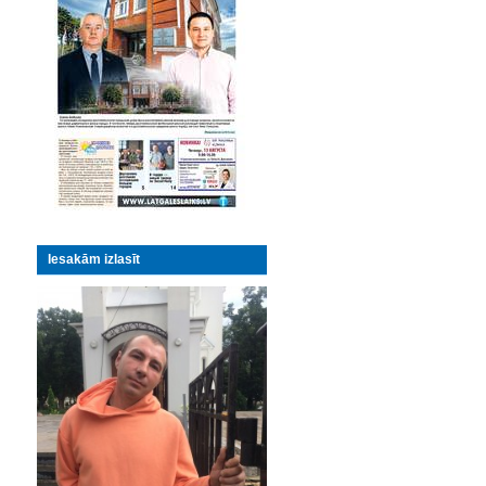
Iesakām izlasīt