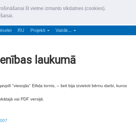
„Latgales Laiks” iznāk latv
rošināšanai šī vietne izmanto sīkdatnes (cookies).
„Latgales Laiks” latviešu valodā aptver Daugavpils valstspilsētu, Augš
ošanai.
e-abonēšana
Abonēšana
Reklāma
Sludi
ēselei
RU
Projekti
Vairāk...
Vienības laukumā
ī “viesojās” Eifeļa tornis, – šeit bija izvietoti bērnu darbi, kuros
ukātajā vai PDF versijā.
2007