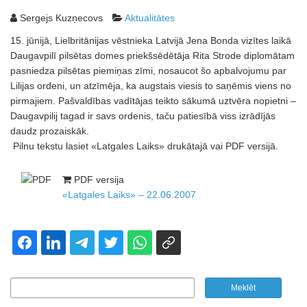
Sergejs Kuzņecovs
Aktualitātes
15. jūnijā, Lielbritānijas vēstnieka Latvijā Jena Bonda vizītes laikā
Daugavpilī pilsētas domes priekšsēdētāja Rita Strode diplomātam
pasniedza pilsētas piemiņas zīmi, nosaucot šo apbalvojumu par
Lilijas ordeni, un atzīmēja, ka augstais viesis to saņēmis viens no
pirmajiem. Pašvaldības vadītājas teikto sākumā uztvēra nopietni –
Daugavpilij tagad ir savs ordenis, taču patiesībā viss izrādījās
daudz prozaiskāk.
Pilnu tekstu lasiet «Latgales Laiks» drukātajā vai PDF versijā.
PDF versija
«Latgales Laiks» – 22.06.2007