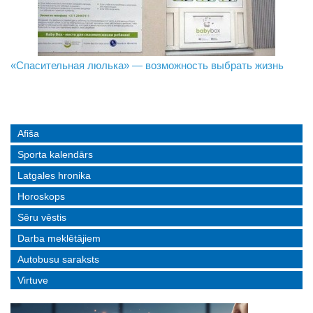
«Спасительная люлька» — возможность выбрать жизнь
В Даугавпилсе определили сильнейших в пляжном
Новое поколение пограничников: Даугавпилсское
волейболе
управление пополнили молодые специалисты
Afiša
Sporta kalendārs
Latgales hronika
Horoskops
Sēru vēstis
Darba meklētājiem
Autobusu saraksts
Virtuve