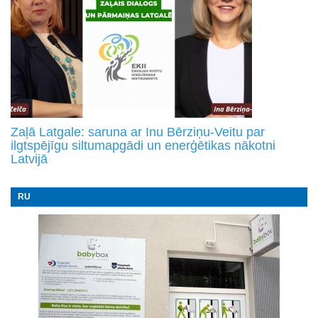
Zaļā Latgale: saruna ar Inu Bērziņu-Veitu par
ilgtspējīgu siltumapgādi un enerģētikas nākotni
Latvijā
RU