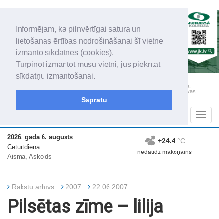
Informējam, ka pilnvērtīgai satura un
lietošanas ērtības nodrošināšanai šī vietne
izmanto sīkdatnes (cookies).
Turpinot izmantot mūsu vietni, jūs piekrītat
sīkdatņu izmantošanai.
„Latgales Laiks” iznāk latviešu un krievu valodās visā Dienvidlatgalē un Sēlijā,
„Latgales Laiks” latviešu valodā aptver Daugavpils valstspilsētu, Augšdaugavas
novadu un apkārtējos novadus un pilsētas.
Sapratu
Sadaļas
Navig
2026. gada 6. augusts
+24.4
°C
Ceturtdiena
nedaudz mākoņains
Aisma, Askolds
Rakstu arhīvs
2007
22.06.2007
Pilsētas zīme – lilija