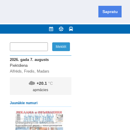
iešu un krievu valodās visā Dienvidlatgalē un Sēlijā,
daugavas novadu un apkārtējos novadus un pilsētas.
Sapratu
nājumi
Arhīvs
Kontakti
2026. gada 7. augusts
Piektdiena
Alfrēds, Fredis, Madars
+20.1
°C
apmācies
Jaunākie numuri