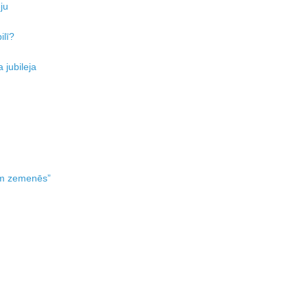
ju
ilī?
 jubileja
sīm zemenēs”