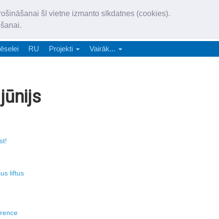
„Latgales Laiks” iznāk latv
rošināšanai šī vietne izmanto sīkdatnes (cookies).
„Latgales Laiks” latviešu valodā aptver Daugavpils valstspilsētu, Augš
ošanai.
e-abonēšana
Abonēšana
Reklāma
Sludi
ēselei
RU
Projekti
Vairāk...
jūnijs
st!
s liftus
erence