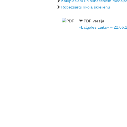
Kalupiešiem un subatiešiem medaļa
Robežsargi rīkoja skrējienu
PDF versija
«Latgales Laiks» – 22.06.