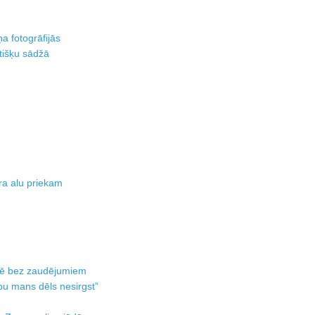
ņa fotogrāfijās
tišķu sādžā
ra alu priekam
ēlē bez zaudējumiem
bu mans dēls nesirgst”