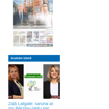
Iesakām izlasīt
Zaļā Latgale: saruna ar
Inu Bērziņu-Veitu par