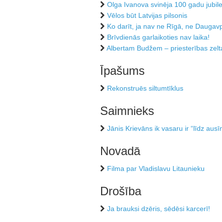
Olga Ivanova svinēja 100 gadu jubile
Vēlos būt Latvijas pilsonis
Ko darīt, ja nav ne Rīgā, ne Daugavp
Brīvdienās garlaikoties nav laika!
Albertam Budžem – priesterības zelta
Īpašums
Rekonstruēs siltumtīklus
Saimnieks
Jānis Krievāns ik vasaru ir “līdz au
Novadā
Filma par Vladislavu Litaunieku
Drošība
Ja brauksi dzēris, sēdēsi karcerī!