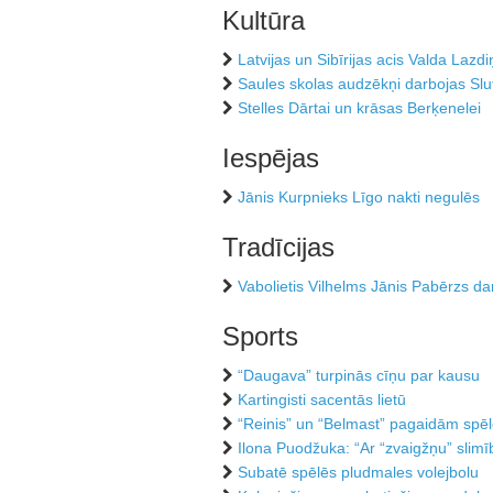
Kultūra
Latvijas un Sibīrijas acis Valda Lazdi
Saules skolas audzēkņi darbojas Slu
Stelles Dārtai un krāsas Berķenelei
Iespējas
Jānis Kurpnieks Līgo nakti negulēs
Tradīcijas
Vabolietis Vilhelms Jānis Pabērzs da
Sports
“Daugava” turpinās cīņu par kausu
Kartingisti sacentās lietū
“Reinis” un “Belmast” pagaidām sp
Ilona Puodžuka: “Ar “zvaigžņu” slimī
Subatē spēlēs pludmales volejbolu