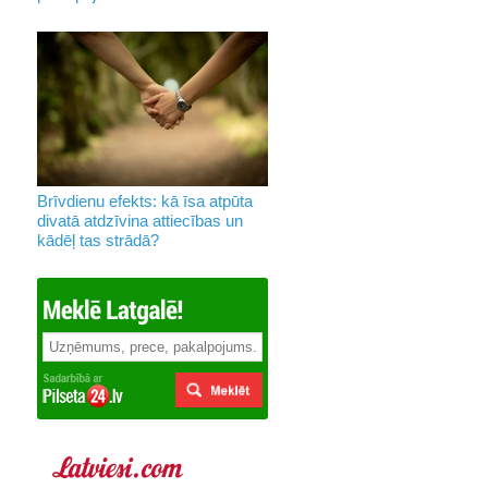
Brīvdienu efekts: kā īsa atpūta
divatā atdzīvina attiecības un
kādēļ tas strādā?