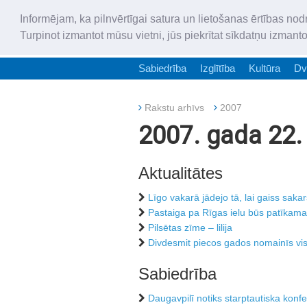
Informējam, ka pilnvērtīgai satura un lietošanas ērtības nod
Turpinot izmantot mūsu vietni, jūs piekrītat sīkdatņu izmant
Sabiedrība
Izglītība
Kultūra
Dv
Rakstu arhīvs
2007
2007. gada 22. 
Aktualitātes
Līgo vakarā jādejo tā, lai gaiss sakar
Pastaiga pa Rīgas ielu būs patīkama
Pilsētas zīme – lilija
Divdesmit piecos gados nomainīs visu
Sabiedrība
Daugavpilī notiks starptautiska konf