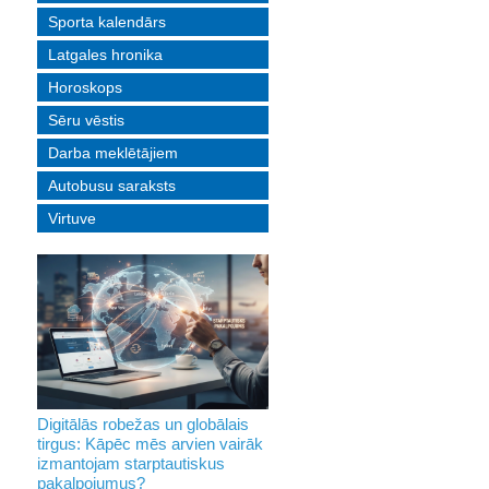
Sporta kalendārs
Latgales hronika
Horoskops
Sēru vēstis
Darba meklētājiem
Autobusu saraksts
Virtuve
Digitālās robežas un globālais
tirgus: Kāpēc mēs arvien vairāk
izmantojam starptautiskus
pakalpojumus?