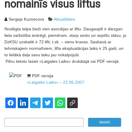
nomainīs visus liftus
Sergejs Kuzņecovs
Aktualitātes
Noslēgta telpa bieži vien asociējas ar liftu. Daugavpilī ir diezgan
liela varbūtība iestrēgt, piemēram, starp sesto un septīto stāvu, jo
DzKSU uzskaitē ir 72 lifti, t.sk. – viens kravas. Saskaņā ar
tehniskajiem normatīviem, lifta ekspluatācijas laiks ir 25 gadi, un
to lielākā daļa savu laiku jau nokalpojuši.
Pilnu tekstu lasiet «Latgales Laiks» drukātajā vai PDF versijā.
PDF versija
«Latgales Laiks» – 22.06.2007