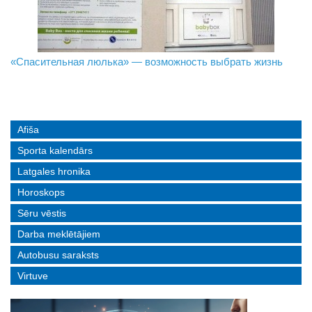
«Спасительная люлька» — возможность выбрать жизнь
В Даугавпилсе определили сильнейших в пляжном
Новое поколение пограничников: Даугавпилсское
волейболе
управление пополнили молодые специалисты
Afiša
Sporta kalendārs
Latgales hronika
Horoskops
Sēru vēstis
Darba meklētājiem
Autobusu saraksts
Virtuve