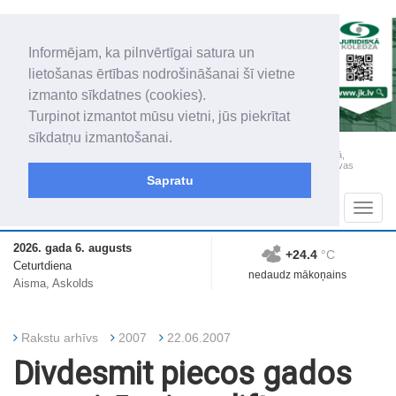
Informējam, ka pilnvērtīgai satura un
lietošanas ērtības nodrošināšanai šī vietne
izmanto sīkdatnes (cookies).
Turpinot izmantot mūsu vietni, jūs piekrītat
sīkdatņu izmantošanai.
„Latgales Laiks” iznāk latviešu un krievu valodās visā Dienvidlatgalē un Sēlijā,
„Latgales Laiks” latviešu valodā aptver Daugavpils valstspilsētu, Augšdaugavas
novadu un apkārtējos novadus un pilsētas.
Sapratu
Sadaļas
Navig
2026. gada 6. augusts
+24.4
°C
Ceturtdiena
nedaudz mākoņains
Aisma, Askolds
Rakstu arhīvs
2007
22.06.2007
Divdesmit piecos gados