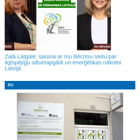
Zaļā Latgale: saruna ar Inu Bērziņu-Veitu par
ilgtspējīgu siltumapgādi un enerģētikas nākotni
Latvijā
RU