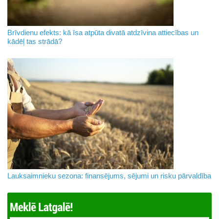
Brīvdienu efekts: kā īsa atpūta divatā atdzīvina attiecības un
kādēļ tas strādā?
Lauksaimnieku sezona: finansējums, sējumi un risku pārvaldība