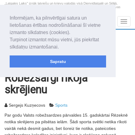
„Latgales Laiks” iznāk latviešu un krievu valodās visā Dienvidlatgalē un Sēlijā,
„Latgales Laiks” latviešu valodā aptver Daugavpils valstspilsētu, Augšdaugavas
novadu un apkārtējos novadus un pilsētas.
Informējam, ka pilnvērtīgai satura un
Sadaļas
Navig
lietošanas ērtības nodrošināšanai šī vietne
izmanto sīkdatnes (cookies).
2026. gada 7. augusts
+19.5
°C
Turpinot izmantot mūsu vietni, jūs piekrītat
Piektdiena
apmācies
sīkdatņu izmantošanai.
Alfrēds, Fredis, Madars
Sapratu
Rakstu arhīvs
2007
22.06.2007
Robežsargi rīkoja
skrējienu
Sergejs Kuzņecovs
Sports
Par godu Valsts robežsardzes pārvaldes 15. gadskārtai Rēzeknē
notika skrējiens pa pilsētas ielām. Šādi sporta svētki netika rīkoti
vairāk nekā desmit gadus, bet šoreiz tie notika, pateicoties