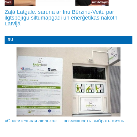
Zaļā Latgale: saruna ar Inu Bērziņu-Veitu par
ilgtspējīgu siltumapgādi un enerģētikas nākotni
Latvijā
RU
«Спасительная люлька» — возможность выбрать жизнь
В Даугавпилсе определили сильнейших в пляжном
Новое поколение пограничников: Даугавпилсское
волейболе
управление пополнили молодые специалисты