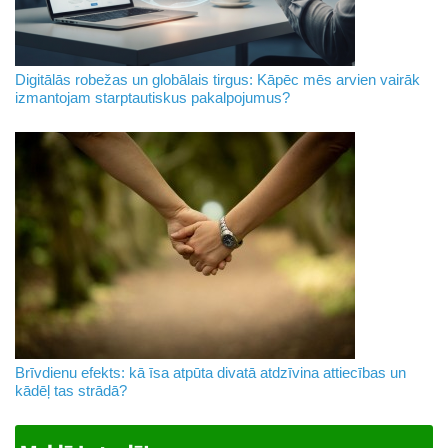
Digitālās robežas un globālais tirgus: Kāpēc mēs arvien vairāk
izmantojam starptautiskus pakalpojumus?
Brīvdienu efekts: kā īsa atpūta divatā atdzīvina attiecības un
kādēļ tas strādā?