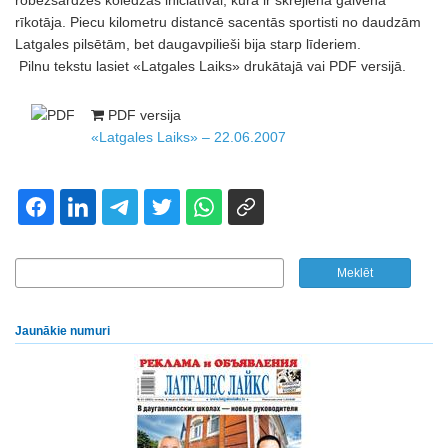
robežsardzes koledžas iniciatīvai, kura ir skrējiena galvenā
rīkotāja. Piecu kilometru distancē sacentās sportisti no daudzām
Latgales pilsētām, bet daugavpilieši bija starp līderiem.
Pilnu tekstu lasiet «Latgales Laiks» drukātajā vai PDF versijā.
PDF versija
«Latgales Laiks» – 22.06.2007
Jaunākie numuri