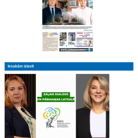
Iesakām izlasīt