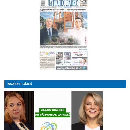
Iesakām izlasīt