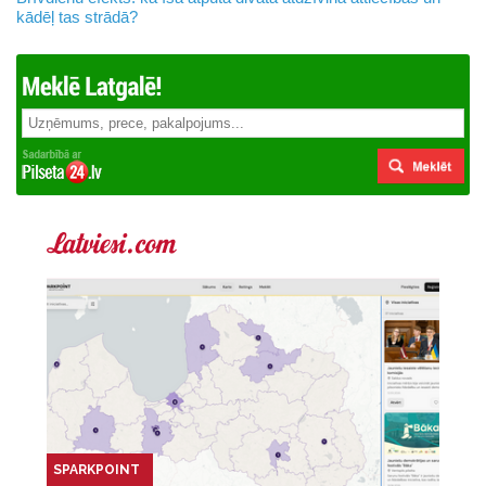
kādēļ tas strādā?