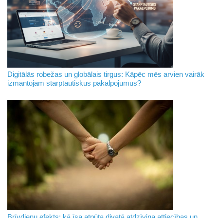
Digitālās robežas un globālais tirgus: Kāpēc mēs arvien vairāk
izmantojam starptautiskus pakalpojumus?
Brīvdienu efekts: kā īsa atpūta divatā atdzīvina attiecības un