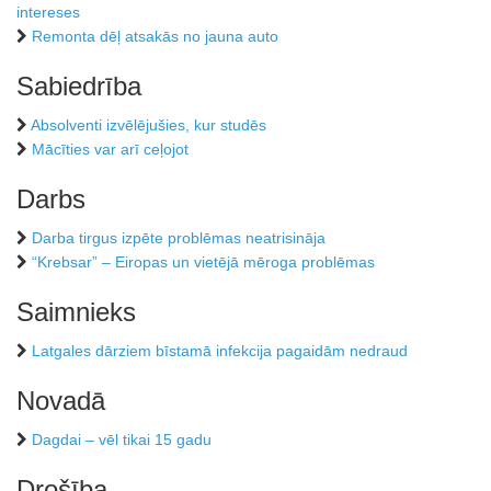
intereses
Remonta dēļ atsakās no jauna auto
Sabiedrība
Absolventi izvēlējušies, kur studēs
Mācīties var arī ceļojot
Darbs
Darba tirgus izpēte problēmas neatrisināja
“Krebsar” – Eiropas un vietējā mēroga problēmas
Saimnieks
Latgales dārziem bīstamā infekcija pagaidām nedraud
Novadā
Dagdai – vēl tikai 15 gadu
Drošība