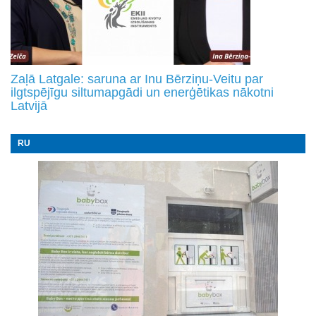
Zaļā Latgale: saruna ar Inu Bērziņu-Veitu par
ilgtspējīgu siltumapgādi un enerģētikas nākotni
Latvijā
RU