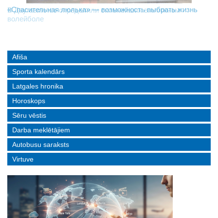
«Спасительная люлька» — возможность выбрать жизнь
В Даугавпилсе определили сильнейших в пляжном
Новое поколение пограничников: Даугавпилсское
волейболе
управление пополнили молодые специалисты
Afiša
Sporta kalendārs
Latgales hronika
Horoskops
Sēru vēstis
Darba meklētājiem
Autobusu saraksts
Virtuve