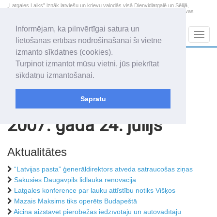
„Latgales Laiks” iznāk latviešu un krievu valodās visā Dienvidlatgalē un Sēlijā,
„Latgales Laiks” latviešu valodā aptver Daugavpils valstspilsētu, Augšdaugavas
novadu un apkārtējos novadus un pilsētas.
Informējam, ka pilnvērtīgai satura un
Sadaļas
Navig
lietošanas ērtības nodrošināšanai šī vietne
izmanto sīkdatnes (cookies).
2026. gada 7. augusts
+22.1
°C
Turpinot izmantot mūsu vietni, jūs piekrītat
Piektdiena
apmācies
sīkdatņu izmantošanai.
Alfrēds, Fredis, Madars
Sapratu
Rakstu arhīvs
2007
2007. gada 24. jūlijs
Aktualitātes
“Latvijas pasta” ģenerāldirektors atveda satraucošas ziņas
Sākusies Daugavpils lidlauka renovācija
Latgales konference par lauku attīstību notiks Višķos
Mazais Maksims tiks operēts Budapeštā
Aicina aizstāvēt pierobežas iedzīvotāju un autovadītāju