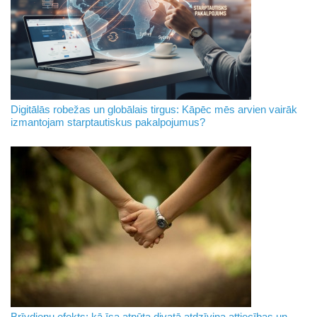
Digitālās robežas un globālais tirgus: Kāpēc mēs arvien vairāk
izmantojam starptautiskus pakalpojumus?
Brīvdienu efekts: kā īsa atpūta divatā atdzīvina attiecības un