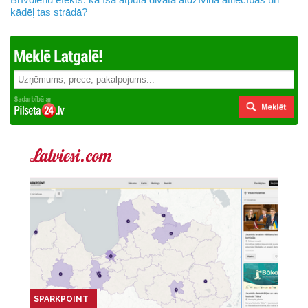
kādēļ tas strādā?