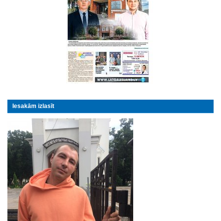
Iesakām izlasīt