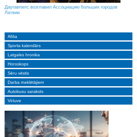
На границе с Беларусью ждут усиления
Даугавпилс возглавил Ассоциацию больших городов
Инвалидность — не приговор: «Mediastrims» расскажет
Латвии
реальные истории людей с ограниченными возможностями
Afiša
Sporta kalendārs
Latgales hronika
Horoskops
Sēru vēstis
Darba meklētājiem
Autobusu saraksts
Virtuve