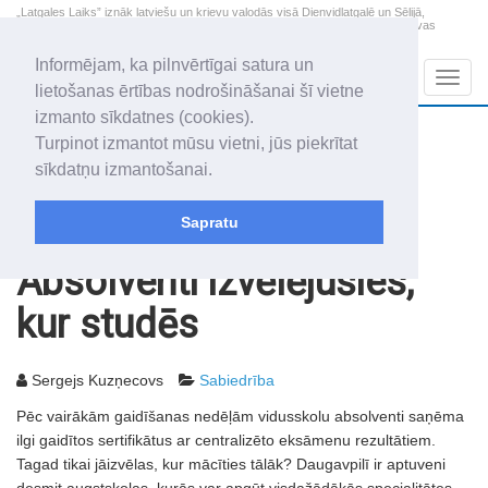
„Latgales Laiks” iznāk latviešu un krievu valodās visā Dienvidlatgalē un Sēlijā,
„Latgales Laiks” latviešu valodā aptver Daugavpils valstspilsētu, Augšdaugavas
novadu un apkārtējos novadus un pilsētas.
Informējam, ka pilnvērtīgai satura un
Sadaļas
Navig
lietošanas ērtības nodrošināšanai šī vietne
izmanto sīkdatnes (cookies).
2026. gada 9. augusts
+17.2
°C
Turpinot izmantot mūsu vietni, jūs piekrītat
Svētdiena
skaidrs laiks
sīkdatņu izmantošanai.
Genovefa, Genoveva, Madara
Sapratu
Rakstu arhīvs
2007
24.07.2007
Absolventi izvēlējušies,
kur studēs
Sergejs Kuzņecovs
Sabiedrība
Pēc vairākām gaidīšanas nedēļām vidusskolu absolventi saņēma
ilgi gaidītos sertifikātus ar centralizēto eksāmenu rezultātiem.
Tagad tikai jāizvēlas, kur mācīties tālāk? Daugavpilī ir aptuveni