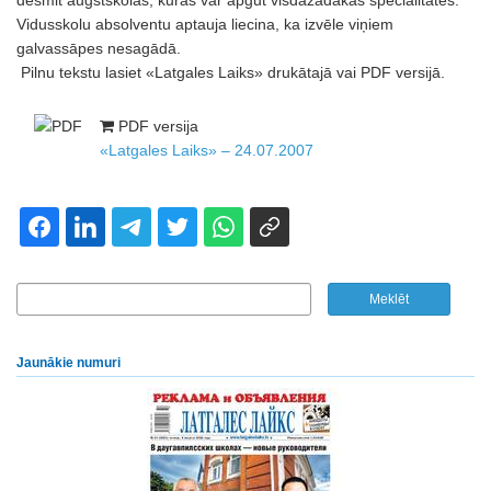
desmit augstskolas, kurās var apgūt visdažādākās specialitātes.
Vidusskolu absolventu aptauja liecina, ka izvēle viņiem
galvassāpes nesagādā.
Pilnu tekstu lasiet «Latgales Laiks» drukātajā vai PDF versijā.
PDF versija
«Latgales Laiks» – 24.07.2007
Jaunākie numuri