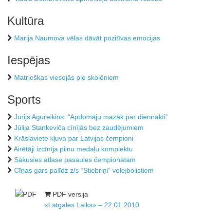
Kultūra
Marija Naumova vēlas dāvāt pozitīvas emocijas
Iespējas
Matrjoškas viesojās pie skolēniem
Sports
Jurijs Agureikins: “Apdomāju mazāk par diennakti”
Jūlija Stankeviča cīnījās bez zaudējumiem
Krāslaviete kļuva par Latvijas čempioni
Airētāji izcīnīja pilnu medaļu komplektu
Sākusies atlase pasaules čempionātam
Cīņas gars palīdz z/s “Stiebriņi” volejbolistiem
PDF versija
«Latgales Laiks» – 22.01.2010