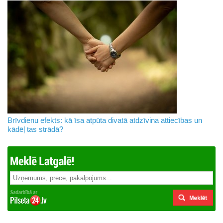
Brīvdienu efekts: kā īsa atpūta divatā atdzīvina attiecības un
kādēļ tas strādā?