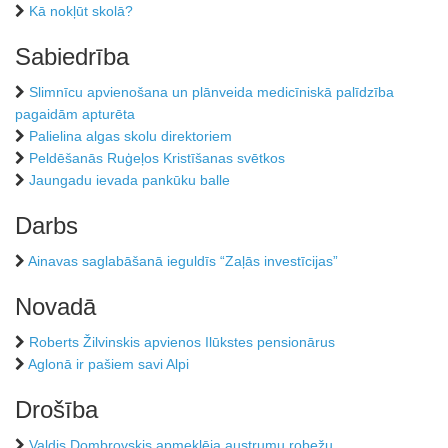
Kā nokļūt skolā?
Sabiedrība
Slimnīcu apvienošana un plānveida medicīniskā palīdzība
pagaidām apturēta
Palielina algas skolu direktoriem
Peldēšanās Ruģeļos Kristīšanas svētkos
Jaungadu ievada pankūku balle
Darbs
Ainavas saglabāšanā ieguldīs “Zaļās investīcijas”
Novadā
Roberts Žilvinskis apvienos Ilūkstes pensionārus
Aglonā ir pašiem savi Alpi
Drošība
Valdis Dombrovskis apmeklēja austrumu robežu