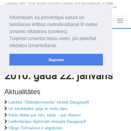
„Latgales Laiks” iznāk latviešu un krievu valodās visā Dienvidlatgalē un Sēlijā,
„Latgales Laiks” latviešu valodā aptver Daugavpils valstspilsētu, Augšdaugavas
novadu un apkārtējos novadus un pilsētas.
Informējam, ka pilnvērtīgai satura un
Sadaļas
Navig
lietošanas ērtības nodrošināšanai šī vietne
izmanto sīkdatnes (cookies).
2026. gada 7. augusts
+16.1
°C
Turpinot izmantot mūsu vietni, jūs piekrītat
Piektdiena
skaidrs laiks
sīkdatņu izmantošanai.
Alfrēds, Fredis, Madars
Sapratu
Rakstu arhīvs
2010
2010. gada 22. janvāris
Aktualitātes
Labākā “Glābējkomanda” strādā Daugavpilī
Uz barikādēm gāja ar matu laku
Kāds sildās par latu, kāds – par diviem!
Lielbritānijas diplomāti viesojās Daugavpilī
Oļegs Tolmačovs ir atgriezies