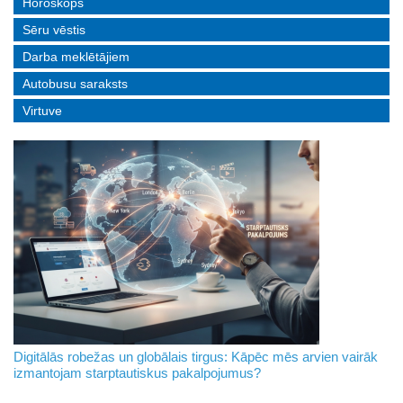
Horoskops
Sēru vēstis
Darba meklētājiem
Autobusu saraksts
Virtuve
Digitālās robežas un globālais tirgus: Kāpēc mēs arvien vairāk
izmantojam starptautiskus pakalpojumus?