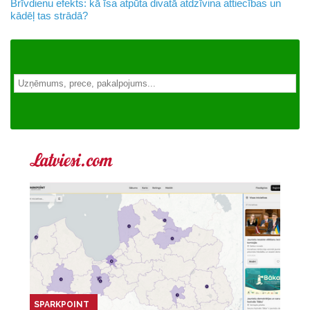
Brīvdienu efekts: kā īsa atpūta divatā atdzīvina attiecības un
kādēļ tas strādā?