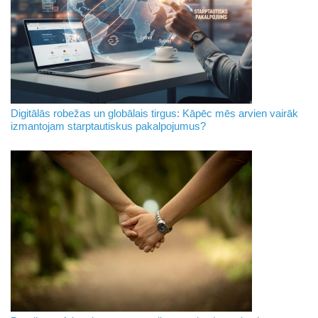
Digitālās robežas un globālais tirgus: Kāpēc mēs arvien vairāk
izmantojam starptautiskus pakalpojumus?