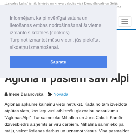
„Latgales Laiks” iznāk latviešu un krievu valodās visā Dienvidlatgalē un Sēlijā,
„Latgales Laiks” latviešu valodā aptver Daugavpils valstspilsētu, Augšdaugavas
novadu un apkārtējos novadus un pilsētas.
Informējam, ka pilnvērtīgai satura un
Sadaļas
Navig
lietošanas ērtības nodrošināšanai šī vietne
izmanto sīkdatnes (cookies).
2026. gada 7. augusts
+19.2
°C
Turpinot izmantot mūsu vietni, jūs piekrītat
Piektdiena
daļēji mākoņains
sīkdatņu izmantošanai.
Alfrēds, Fredis, Madars
Sapratu
Rakstu arhīvs
2010
22.01.2010
Aglonā ir pašiem savi Alpi
Inese Baranovska
Novadā
Aglonas apkaimē kalnainu vietu netrūkst. Kādā no tām izveidota
atpūtas vieta, kas ieguvusi atbilstošu gleznainu nosaukumu
“Aglonas Alpi”. Tur saimnieko Mihalīna un Juris Cakuli. Kamēr
dzīvesbiedrs aizņemts ar vīru darbiem, Mihalīna saimnieko pa
māju, veicot ikdienas darbus un uzņemot viesus. Viņa pasmaidot