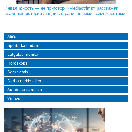
На границе с Беларусью ждут усиления
Даугавпилс возглавил Ассоциацию больших городов
Инвалидность — не приговор: «Mediastrims» расскажет
Латвии
реальные истории людей с ограниченными возможностями
Afiša
Sporta kalendārs
Latgales hronika
Horoskops
Sēru vēstis
Darba meklētājiem
Autobusu saraksts
Virtuve