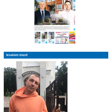
Iesakām izlasīt