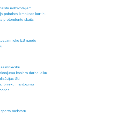
alstu iedzīvotājiem
ļa pabalsta izmaksas kārtību
as pretendentu skaits
 apsaimnieko ES naudu
ru
ssaimniecību
ksājumu kasiera darba laiku
izācijas tīkli
ticībnieku mantojumu
boties
s sporta meistaru