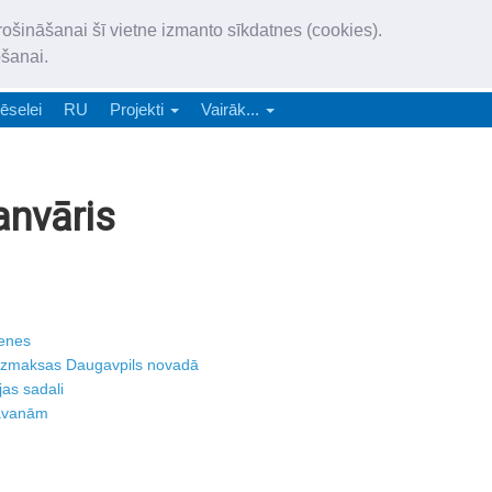
„Latgales Laiks” iznāk latv
rošināšanai šī vietne izmanto sīkdatnes (cookies).
„Latgales Laiks” latviešu valodā aptver Daugavpils valstspilsētu, Augš
ošanai.
e-abonēšana
Abonēšana
Reklāma
Sludi
ēselei
RU
Projekti
Vairāk...
anvāris
tenes
izmaksas Daugavpils novadā
jas sadali
dāvanām