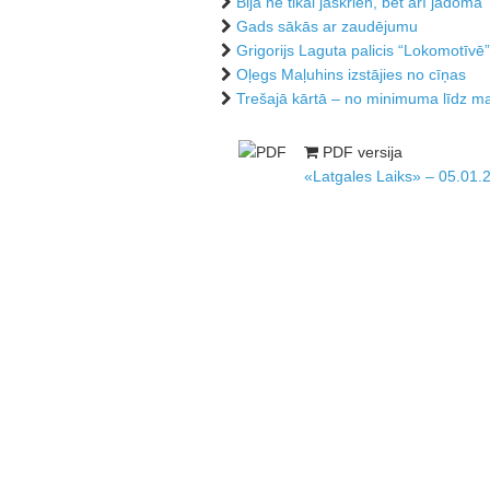
Bija ne tikai jāskrien, bet arī jādomā
Gads sākās ar zaudējumu
Grigorijs Laguta palicis “Lokomotīvē”
Oļegs Maļuhins izstājies no cīņas
Trešajā kārtā – no minimuma līdz
PDF versija
«Latgales Laiks» – 05.01.