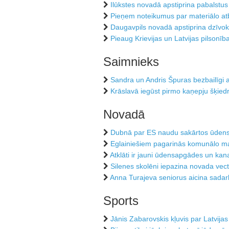
Ilūkstes novadā apstiprina pabalstus
Pieņem noteikumus par materiālo atb
Daugavpils novadā apstiprina dzīvok
Pieaug Krievijas un Latvijas pilsonīb
Saimnieks
Sandra un Andris Špuras bezbailīgi
Krāslavā iegūst pirmo kaņepju šķied
Novadā
Dubnā par ES naudu sakārtos ūden
Eglainiešiem pagarinās komunālo ma
Atklāti ir jauni ūdensapgādes un kanal
Silenes skolēni iepazina novada vec
Anna Turajeva seniorus aicina sadar
Sports
Jānis Zabarovskis kļuvis par Latvija