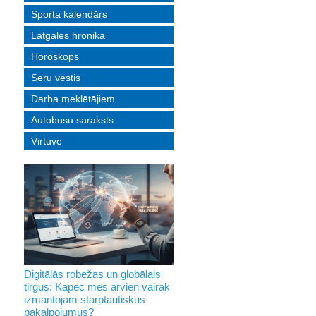
Sporta kalendārs
Latgales hronika
Horoskops
Sēru vēstis
Darba meklētājiem
Autobusu saraksts
Virtuve
Digitālās robežas un globālais
tirgus: Kāpēc mēs arvien vairāk
izmantojam starptautiskus
pakalpojumus?