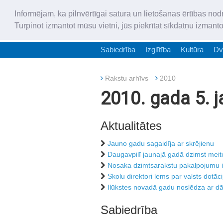
Informējam, ka pilnvērtīgai satura un lietošanas ērtības nod
Turpinot izmantot mūsu vietni, jūs piekrītat sīkdatņu izmant
Sabiedrība
Izglītība
Kultūra
Dv
Rakstu arhīvs
2010
2010. gada 5. j
Aktualitātes
Jauno gadu sagaidīja ar skrējienu
Daugavpilī jaunajā gadā dzimst mei
Nosaka dzimtsarakstu pakalpojumu 
Skolu direktori lems par valsts dotāci
Ilūkstes novadā gadu noslēdza ar 
Sabiedrība