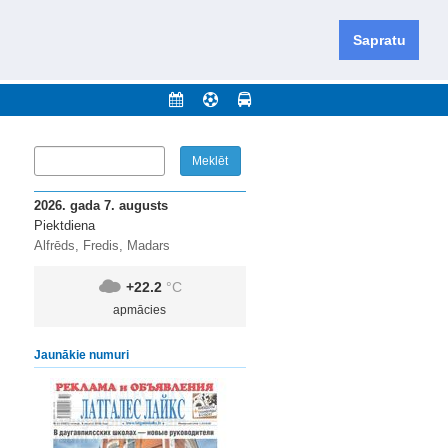
iešu un krievu valodās visā Dienvidlatgalē un Sēlijā,
daugavas novadu un apkārtējos novadus un pilsētas.
Sapratu
nājumi
Arhīvs
Kontakti
2026. gada 7. augusts
Piektdiena
Alfrēds, Fredis, Madars
+22.2
°C
apmācies
Jaunākie numuri