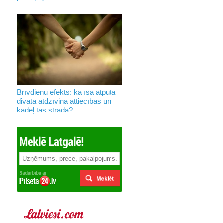
Brīvdienu efekts: kā īsa atpūta
divatā atdzīvina attiecības un
kādēļ tas strādā?