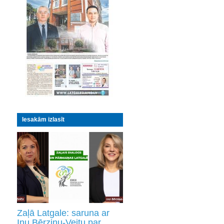
Iesakām izlasīt
Zaļā Latgale: saruna ar
Inu Bērziņu-Veitu par