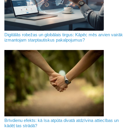
Digitālās robežas un globālais tirgus: Kāpēc mēs arvien vairāk
izmantojam starptautiskus pakalpojumus?
Brīvdienu efekts: kā īsa atpūta divatā atdzīvina attiecības un
kādēļ tas strādā?