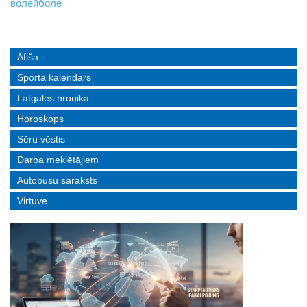
волейболе
управление пополнили молодые специалисты
Afiša
Sporta kalendārs
Latgales hronika
Horoskops
Sēru vēstis
Darba meklētājiem
Autobusu saraksts
Virtuve