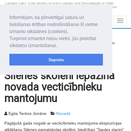
„Latgales Laiks” iznāk latviešu un krievu valodās visā Dienvidlatgalē un Sēlijā,
„Latgales Laiks” latviešu valodā aptver Daugavpils valstspilsētu, Augšdaugavas
novadu un apkārtējos novadus un pilsētas.
Informējam, ka pilnvērtīgai satura un
Sadaļas
Navig
lietošanas ērtības nodrošināšanai šī vietne
izmanto sīkdatnes (cookies).
2026. gada 7. augusts
+18.6
°C
Turpinot izmantot mūsu vietni, jūs piekrītat
Piektdiena
nedaudz mākoņains
sīkdatņu izmantošanai.
Alfrēds, Fredis, Madars
Sapratu
Rakstu arhīvs
2010
05.01.2010
Silenes skolēni iepazina
novada vecticībnieku
mantojumu
Egita Terēze Jonāne
Novadā
Pagājušā gada nogalē ar vecticībnieku mantojuma ekspozīcijas
atklāšanu Silenes pamatskolas skolēni, biedrības “Saules stariņi”