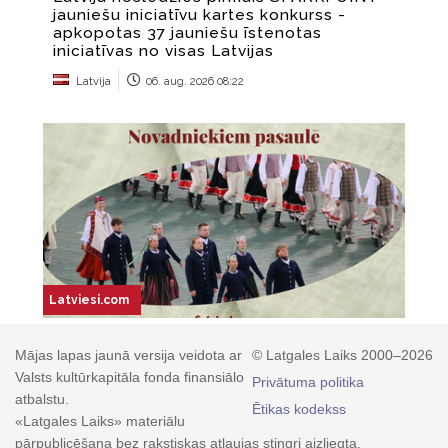
Mājas lapas jaunā versija veidota ar
© Latgales Laiks 2000–2026
Valsts kultūrkapitāla fonda finansiālo
Privātuma politika
atbalstu.
Ētikas kodekss
«Latgales Laiks» materiālu
pārpublicēšana bez rakstiskas atļaujas stingri aizliegta.