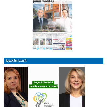
Iesakām izlasīt