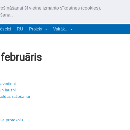
„Latgales Laiks” iznāk latv
rošināšanai šī vietne izmanto sīkdatnes (cookies).
„Latgales Laiks” latviešu valodā aptver Daugavpils valstspilsētu, Augš
ošanai.
e-abonēšana
Abonēšana
Reklāma
Sludi
ēselei
RU
Projekti
Vairāk...
februāris
pavedieni
un laužņi
ķeldas ražošanai
ūja protokolu