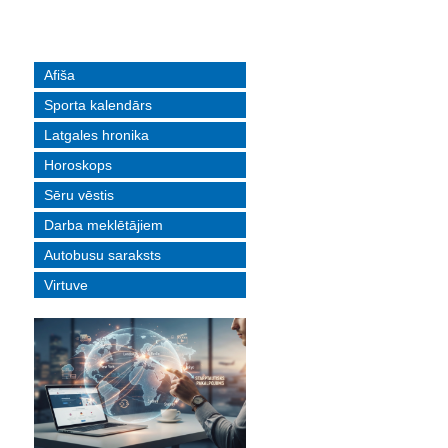
Afiša
Sporta kalendārs
Latgales hronika
Horoskops
Sēru vēstis
Darba meklētājiem
Autobusu saraksts
Virtuve