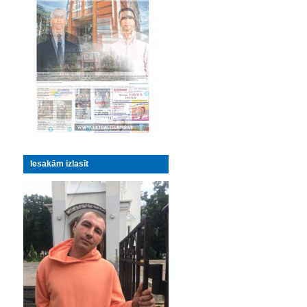
Iesakām izlasīt