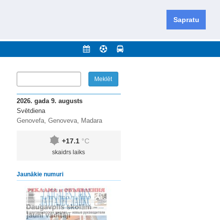
iešu un krievu valodās visā Dienvidlatgalē un Sēlijā,
daugavas novadu un apkārtējos novadus un pilsētas.
Sapratu
nājumi
Arhīvs
Kontakti
2026. gada 9. augusts
Svētdiena
Genovefa, Genoveva, Madara
+17.1
°C
skaidrs laiks
Jaunākie numuri