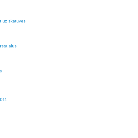
ot uz skatuves
rsta alus
s
2011