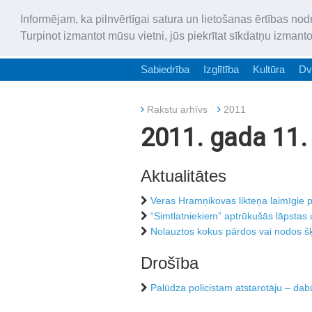
Informējam, ka pilnvērtīgai satura un lietošanas ērtības nod
Turpinot izmantot mūsu vietni, jūs piekrītat sīkdatņu izmant
Sabiedrība
Izglītība
Kultūra
Dv
Rakstu arhīvs
2011
2011. gada 11. 
Aktualitātes
Veras Hramņikovas likteņa laimīgie 
“Simtlatniekiem” aptrūkušās lāpstas 
Nolauztos kokus pārdos vai nodos š
Drošība
Palūdza policistam atstarotāju – dab