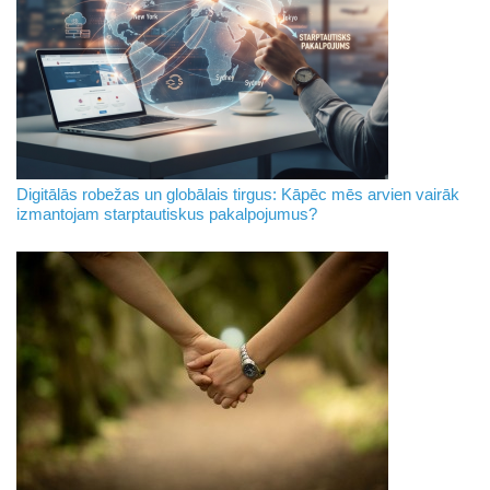
Digitālās robežas un globālais tirgus: Kāpēc mēs arvien vairāk
izmantojam starptautiskus pakalpojumus?