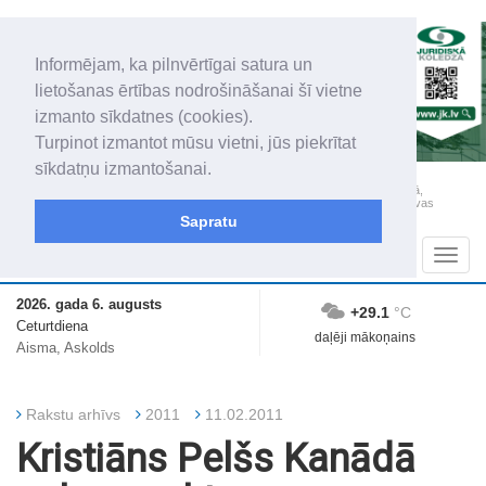
Informējam, ka pilnvērtīgai satura un
lietošanas ērtības nodrošināšanai šī vietne
izmanto sīkdatnes (cookies).
Turpinot izmantot mūsu vietni, jūs piekrītat
sīkdatņu izmantošanai.
„Latgales Laiks” iznāk latviešu un krievu valodās visā Dienvidlatgalē un Sēlijā,
„Latgales Laiks” latviešu valodā aptver Daugavpils valstspilsētu, Augšdaugavas
novadu un apkārtējos novadus un pilsētas.
Sapratu
Sadaļas
Navig
2026. gada 6. augusts
+29.1
°C
Ceturtdiena
daļēji mākoņains
Aisma, Askolds
Rakstu arhīvs
2011
11.02.2011
Kristiāns Pelšs Kanādā