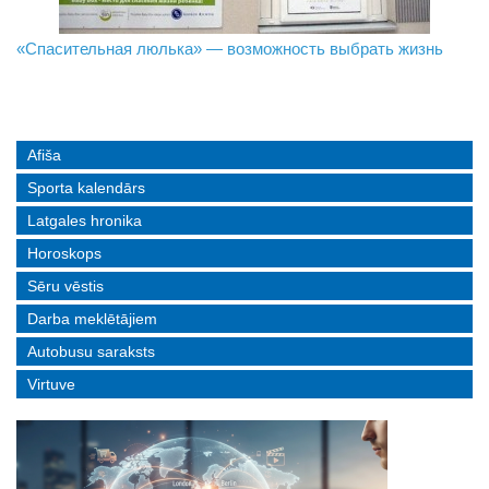
«Спасительная люлька» — возможность выбрать жизнь
В Даугавпилсе определили сильнейших в пляжном
Новое поколение пограничников: Даугавпилсское
волейболе
управление пополнили молодые специалисты
Afiša
Sporta kalendārs
Latgales hronika
Horoskops
Sēru vēstis
Darba meklētājiem
Autobusu saraksts
Virtuve