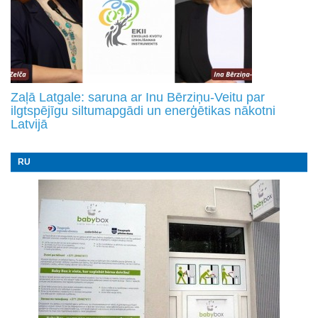
Zaļā Latgale: saruna ar Inu Bērziņu-Veitu par
ilgtspējīgu siltumapgādi un enerģētikas nākotni
Latvijā
RU