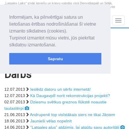
„Latgales Laiks” iznāk latviešu un krievu valodās visā Dienvidlatgalē un Sēlijā,
„Latgales Laiks” latviešu valodā aptver Daugavpils valstspilsētu, Augšdaugavas
novadu un apkārtējos novadus un pilsētas.
Informējam, ka pilnvērtīgai satura un
Sadaļas
Navig
lietošanas ērtības nodrošināšanai šī vietne
izmanto sīkdatnes (cookies).
2026. gada 9. augusts
+22.5
°C
Turpinot izmantot mūsu vietni, jūs piekrītat
Svētdiena
skaidrs laiks
sīkdatņu izmantošanai.
Genovefa, Genoveva, Madara
Sapratu
Rakstu arhīvs
Darbs
12.07.2013
Ieslēdz datoru un sērfo internetā!
12.07.2013
Kā Daugavpilī norit rekonstrukcijas projekti?
02.07.2013
Dziesmu svētkus greznos Ilūkstē noaustie
tautastērpi
21.06.2013
Andrupenē top visīstākais siers ne tikai Jāņiem
18.06.2013
Jaunieši vēlas nopelnīt
14.06.2013
“Latgales alus” atdzimis, lai atgūtu savu autoritāti