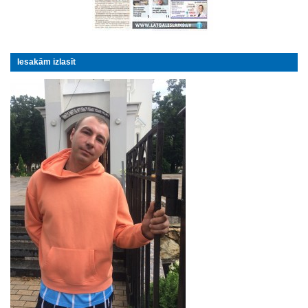
Iesakām izlasīt