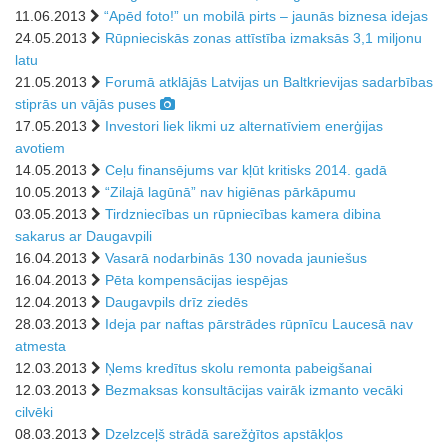
11.06.2013
“Apēd foto!” un mobilā pirts – jaunās biznesa idejas
24.05.2013
Rūpnieciskās zonas attīstība izmaksās 3,1 miljonu
latu
21.05.2013
Forumā atklājās Latvijas un Baltkrievijas sadarbības
stiprās un vājās puses
17.05.2013
Investori liek likmi uz alternatīviem enerģijas
avotiem
14.05.2013
Ceļu finansējums var kļūt kritisks 2014. gadā
10.05.2013
“Zilajā lagūnā” nav higiēnas pārkāpumu
03.05.2013
Tirdzniecības un rūpniecības kamera dibina
sakarus ar Daugavpili
16.04.2013
Vasarā nodarbinās 130 novada jauniešus
16.04.2013
Pēta kompensācijas iespējas
12.04.2013
Daugavpils drīz ziedēs
28.03.2013
Ideja par naftas pārstrādes rūpnīcu Laucesā nav
atmesta
12.03.2013
Ņems kredītus skolu remonta pabeigšanai
12.03.2013
Bezmaksas konsultācijas vairāk izmanto vecāki
cilvēki
08.03.2013
Dzelzceļš strādā sarežģītos apstākļos