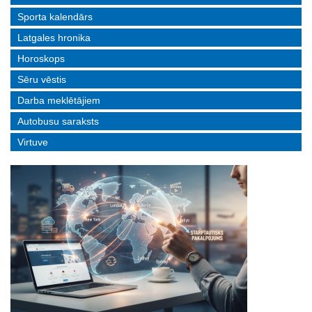
Sporta kalendārs
Latgales hronika
Horoskops
Sēru vēstis
Darba meklētājiem
Autobusu saraksts
Virtuve