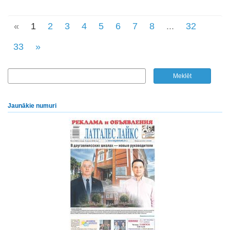
«
1
2
3
4
5
6
7
8
...
32
33
»
Jaunākie numuri