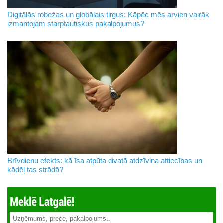
Digitālās robežas un globālais tirgus: Kāpēc mēs arvien vairāk
izmantojam starptautiskus pakalpojumus?
Brīvdienu efekts: kā īsa atpūta divatā atdzīvina attiecības un
kādēļ tas strādā?