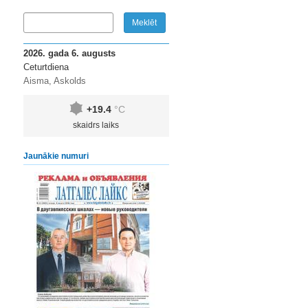
2026. gada 6. augusts
Ceturtdiena
Aisma, Askolds
+19.4
°C
skaidrs laiks
Jaunākie numuri