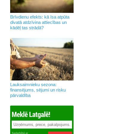
Brīvdienu efekts: kā īsa atpūta
divatā atdzīvina attiecības un
kādēļ tas strādā?
Lauksaimnieku sezona:
finansējums, sējumi un risku
pārvaldība