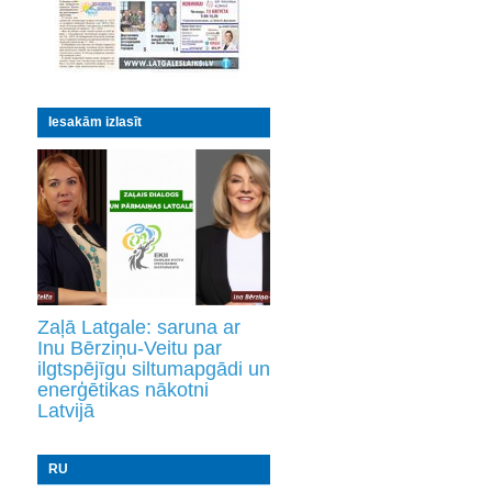
Iesakām izlasīt
Zaļā Latgale: saruna ar
Inu Bērziņu-Veitu par
ilgtspējīgu siltumapgādi un
enerģētikas nākotni
Latvijā
RU