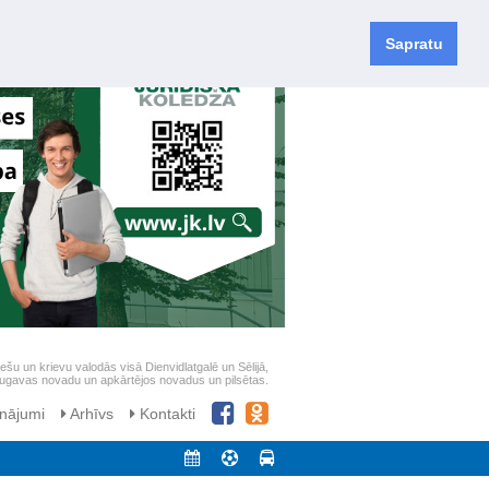
Sapratu
iešu un krievu valodās visā Dienvidlatgalē un Sēlijā,
daugavas novadu un apkārtējos novadus un pilsētas.
nājumi
Arhīvs
Kontakti