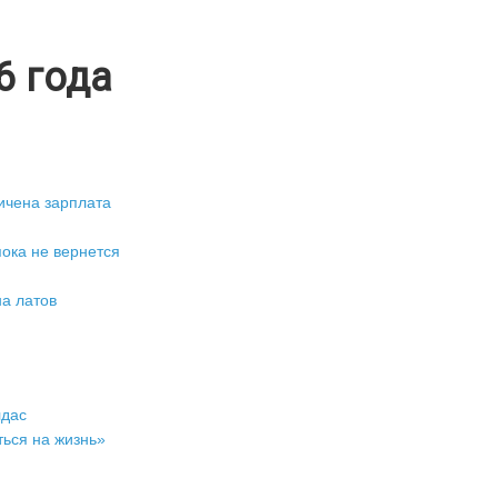
6 года
ичена зарплата
ока не вернется
на латов
лдас
ться на жизнь»