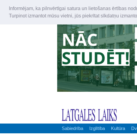
Informējam, ka pilnvērtīgai satura un lietošanas ērtības nod
Turpinot izmantot mūsu vietni, jūs piekrītat sīkdatņu izmant
Sabiedrība
Izglītība
Kultūra
Dv