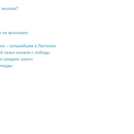
е молока?
е не выполнил
на – сильнейшие в Латгалии
й сезон начали с победы
ок средних школ»
екорды