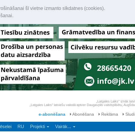
rošināšanai šī vietne izmanto sīkdatnes (cookies).
ošanai.
„Latgales Laiks” iznāk latv
„Latgales Laiks” latviešu valodā aptver Daugavpils valstspilsētu, Augš
e-abonēšana
Abonēšana
Reklāma
Sludi
ēselei
RU
Projekti
Vairāk...