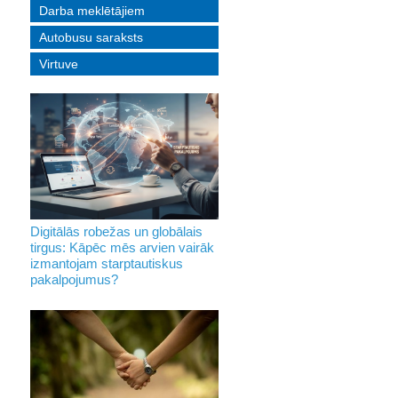
Darba meklētājiem
Autobusu saraksts
Virtuve
Digitālās robežas un globālais
tirgus: Kāpēc mēs arvien vairāk
izmantojam starptautiskus
pakalpojumus?