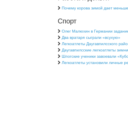
Почему корова зимой дает меньш
Спорт
Олег Малюхин в Германии задани
Два вратаря сыграли «всухую»
Легкоатлеты Даугавпилсского райо
Даугавпилсские легкоатлеты зимни
Шпогские ученики завоевали «Куб
Легкоатлеты установили личные р