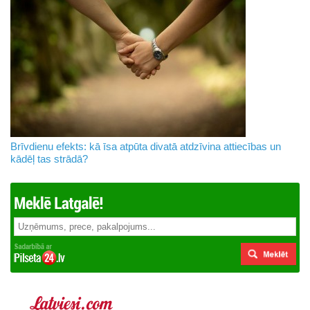
Brīvdienu efekts: kā īsa atpūta divatā atdzīvina attiecības un
kādēļ tas strādā?