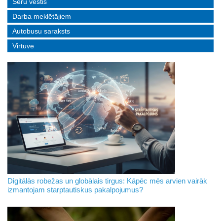
Sēru vēstis
Darba meklētājiem
Autobusu saraksts
Virtuve
Digitālās robežas un globālais tirgus: Kāpēc mēs arvien vairāk
izmantojam starptautiskus pakalpojumus?