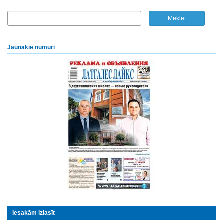
Jaunākie numuri
Iesakām izlasīt