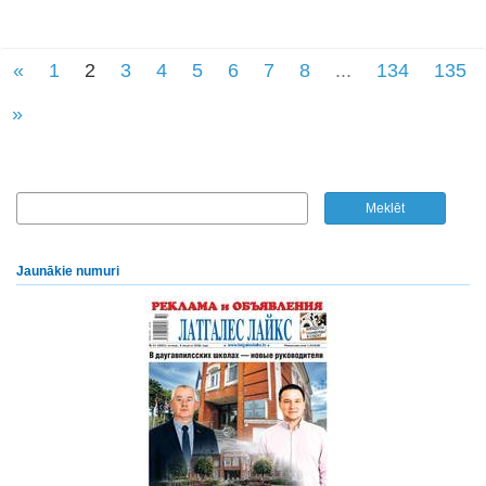
«
1
2
3
4
5
6
7
8
...
134
135
»
Jaunākie numuri