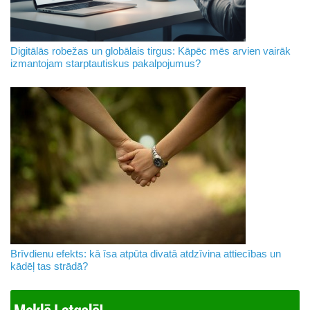
Digitālās robežas un globālais tirgus: Kāpēc mēs arvien vairāk
izmantojam starptautiskus pakalpojumus?
Brīvdienu efekts: kā īsa atpūta divatā atdzīvina attiecības un
kādēļ tas strādā?