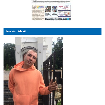
Iesakām izlasīt