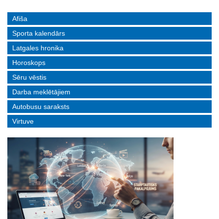
Afiša
Sporta kalendārs
Latgales hronika
Horoskops
Sēru vēstis
Darba meklētājiem
Autobusu saraksts
Virtuve