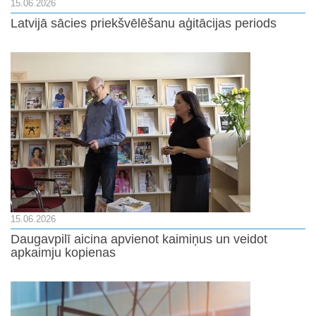
15.06.2026
Latvijā sācies priekšvēlēšanu aģitācijas periods
15.06.2026
Daugavpilī aicina apvienot kaimiņus un veidot
apkaimju kopienas