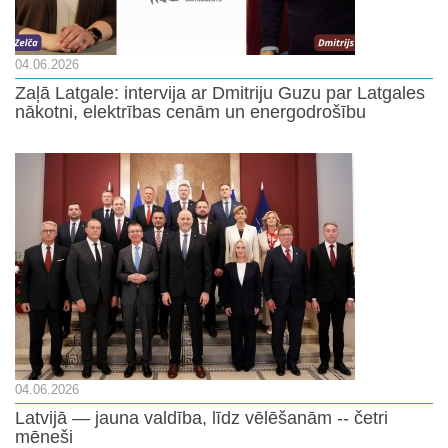
04.06.2026
Zaļā Latgale: intervija ar Dmitriju Guzu par Latgales
nākotni, elektrības cenām un energodrošību
04.06.2026
Latvijā — jauna valdība, līdz vēlēšanām -- četri
mēneši