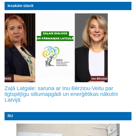
Iesakām izlasīt
Zaļā Latgale: saruna ar Inu Bērziņu-Veitu par
ilgtspējīgu siltumapgādi un enerģētikas nākotni
Latvijā
RU