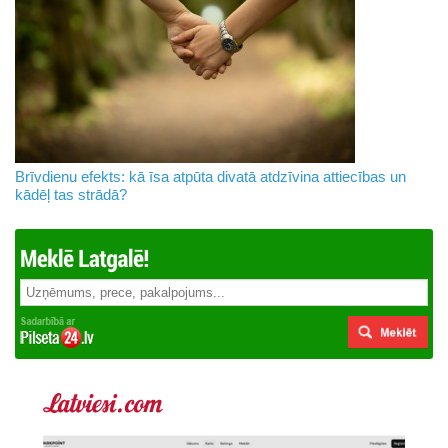
Brīvdienu efekts: kā īsa atpūta divatā atdzīvina attiecības un
kādēļ tas strādā?