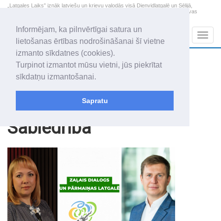
„Latgales Laiks” iznāk latviešu un krievu valodās visā Dienvidlatgalē un Sēlijā,
„Latgales Laiks” latviešu valodā aptver Daugavpils valstspilsētu, Augšdaugavas
novadu un apkārtējos novadus un pilsētas.
Informējam, ka pilnvērtīgai satura un
Sadaļas
Navig
lietošanas ērtības nodrošināšanai šī vietne
izmanto sīkdatnes (cookies).
2026. gada 7. augusts
+22.5
°C
Turpinot izmantot mūsu vietni, jūs piekrītat
Piektdiena
daļēji mākoņains
sīkdatņu izmantošanai.
Alfrēds, Fredis, Madars
Sapratu
Raksti
Sabiedrība