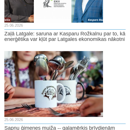
25.06.2026
Zaļā Latgale: saruna ar Kasparu Rožkalnu par to, kā
enerģētika var kļūt par Latgales ekonomikas nākotni
25.06.2026
Sapņu ģimenes muiža -- galamērķis brīvdienām