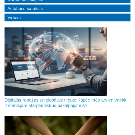
Autobusu saraksts
Virtuve
Digitālās robežas un globālais tirgus: Kāpēc mēs arvien vairāk
izmantojam starptautiskus pakalpojumus?