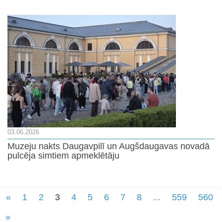
03.06.2026
Muzeju nakts Daugavpilī un Augšdaugavas novadā
pulcēja simtiem apmeklētāju
«
1
2
3
4
5
6
7
8
...
559
560
»