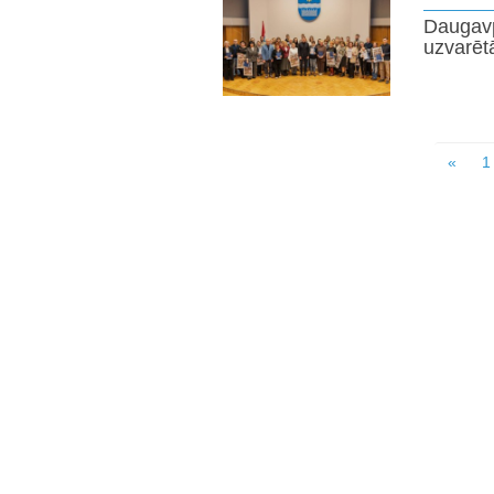
Daugavp
uzvarētā
«
1