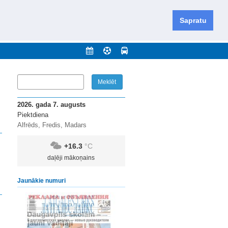
iešu un krievu valodās visā Dienvidlatgalē un Sēlijā,
daugavas novadu un apkārtējos novadus un pilsētas.
Sapratu
nājumi
Arhīvs
Kontakti
2026. gada 7. augusts
Piektdiena
Alfrēds, Fredis, Madars
+16.3
°C
daļēji mākoņains
Jaunākie numuri