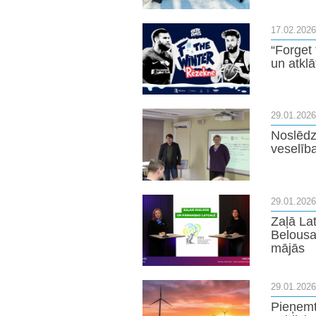
17.02.2026
“Forget 
un atkl
29.01.2026
Noslēdz
veselība
29.01.2026
Zaļā La
Belousa
mājās
29.01.2026
Pieņemt