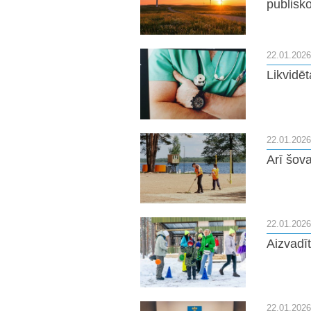
publisk
22.01.2026
Likvidē
22.01.2026
Arī šov
22.01.2026
Aizvadī
22.01.2026