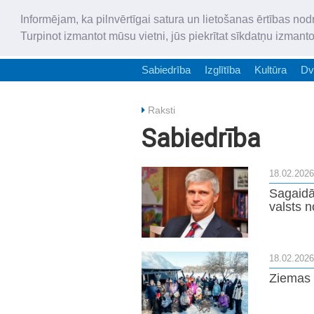
Informējam, ka pilnvērtīgai satura un lietošanas ērtības nod
Turpinot izmantot mūsu vietni, jūs piekrītat sīkdatņu izmant
Sabiedrība
Izglītība
Kultūra
Dv
Raksti
Sabiedrība
18.02.2026
Sagaidā
valsts 
18.02.2026
Ziemas 