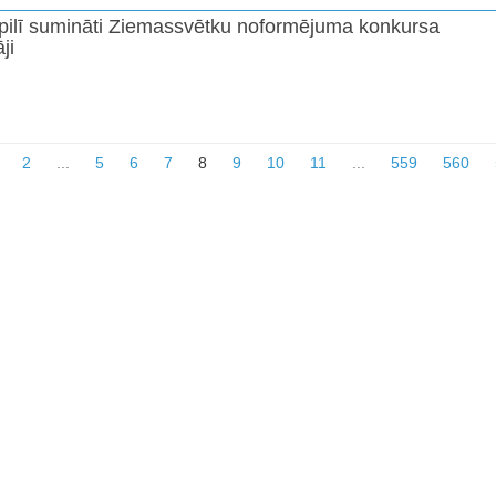
ilī sumināti Ziemassvētku noformējuma konkursa
ji
2
...
5
6
7
8
9
10
11
...
559
560