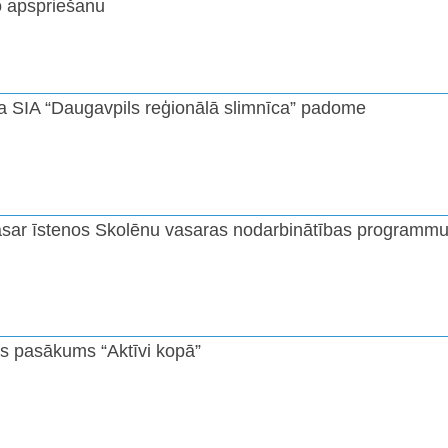
o apspriešanu
ta SIA “Daugavpils reģionālā slimnīca” padome
asar īstenos Skolēnu vasaras nodarbinātības programm
ts pasākums “Aktīvi kopā”