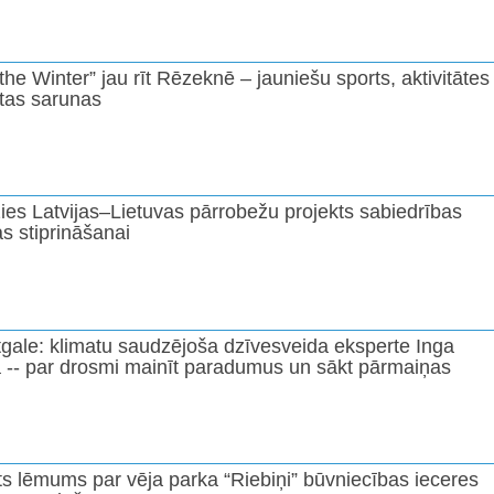
the Winter” jau rīt Rēzeknē – jauniešu sports, aktivitātes
ātas sarunas
ies Latvijas–Lietuvas pārrobežu projekts sabiedrības
s stiprināšanai
tgale: klimatu saudzējoša dzīvesveida eksperte Inga
 -- par drosmi mainīt paradumus un sākt pārmaiņas
s lēmums par vēja parka “Riebiņi” būvniecības ieceres