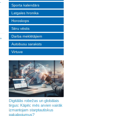
Sporta kalendārs
Latgales hronika
Horoskops
Sēru vēstis
Darba meklētājiem
»
Autobusu saraksts
Virtuve
Digitālās robežas un globālais
tirgus: Kāpēc mēs arvien vairāk
izmantojam starptautiskus
pakalpojumus?