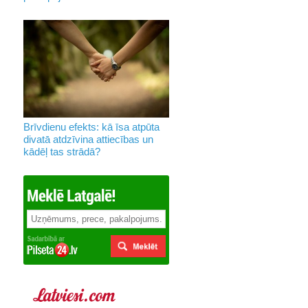
Brīvdienu efekts: kā īsa atpūta
divatā atdzīvina attiecības un
kādēļ tas strādā?