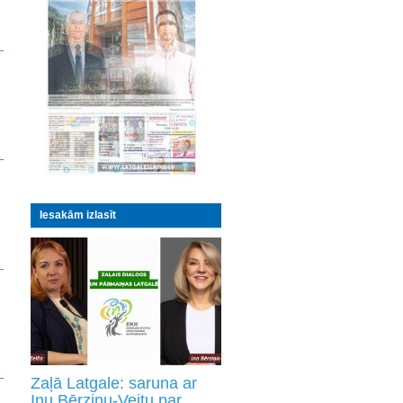
Iesakām izlasīt
Zaļā Latgale: saruna ar
Inu Bērziņu-Veitu par