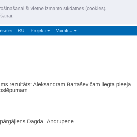
„Latgales Laiks” iznāk latv
rošināšanai šī vietne izmanto sīkdatnes (cookies).
„Latgales Laiks” latviešu valodā aptver Daugavpils valstspilsētu, Augš
ošanai.
e-abonēšana
Abonēšana
Reklāma
Sludi
ēselei
RU
Projekti
Vairāk...
ms rezultāts: Aleksandram Bartaševičam liegta pieeja
noslēpumam
pārgājiens Dagda--Andrupene