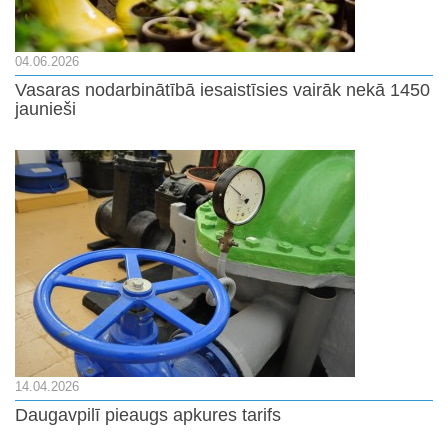
04.06.2026
Vasaras nodarbinātībā iesaistīsies vairāk nekā 1450
jaunieši
14.04.2026
Daugavpilī pieaugs apkures tarifs