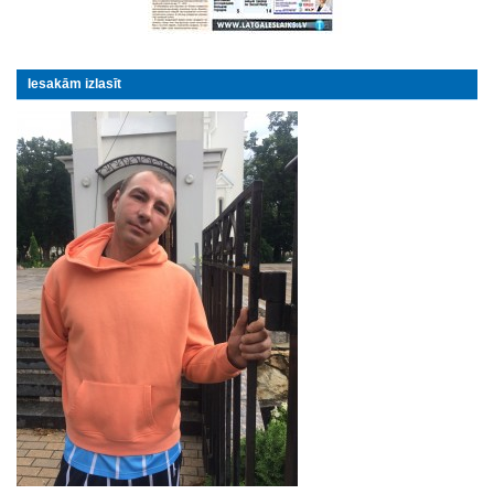
Iesakām izlasīt