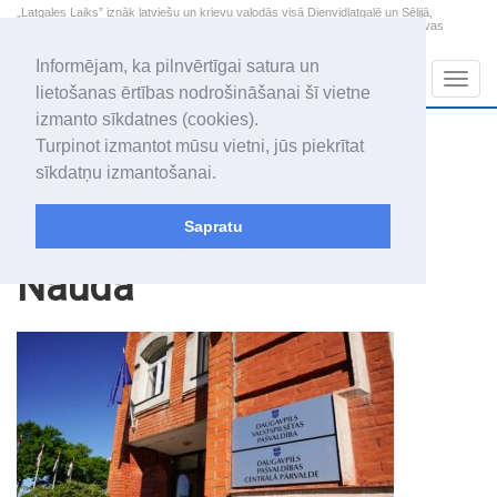
„Latgales Laiks” iznāk latviešu un krievu valodās visā Dienvidlatgalē un Sēlijā,
„Latgales Laiks” latviešu valodā aptver Daugavpils valstspilsētu, Augšdaugavas
novadu un apkārtējos novadus un pilsētas.
Informējam, ka pilnvērtīgai satura un
Sadaļas
Navig
lietošanas ērtības nodrošināšanai šī vietne
izmanto sīkdatnes (cookies).
2026. gada 8. augusts
+18.3
°C
Turpinot izmantot mūsu vietni, jūs piekrītat
Sestdiena
apmācies
sīkdatņu izmantošanai.
Mudīte, Vladislava, Vladislavs
Sapratu
Raksti
Nauda