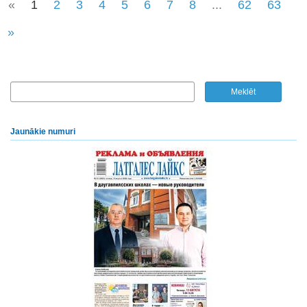
«
1
2
3
4
5
6
7
8
...
62
63
»
Jaunākie numuri