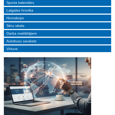
Sporta kalendārs
Latgales hronika
Horoskops
Sēru vēstis
Darba meklētājiem
Autobusu saraksts
Virtuve