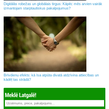
Digitālās robežas un globālais tirgus: Kāpēc mēs arvien vairāk
izmantojam starptautiskus pakalpojumus?
Brīvdienu efekts: kā īsa atpūta divatā atdzīvina attiecības un
kādēļ tas strādā?