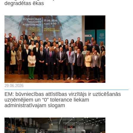
degradētas ēkas
29.06.2026
EM: būvniecības attīstības virzītājs ir uzticēšanās
uzņēmējiem un “0” tolerance liekam
administratīvajam slogam