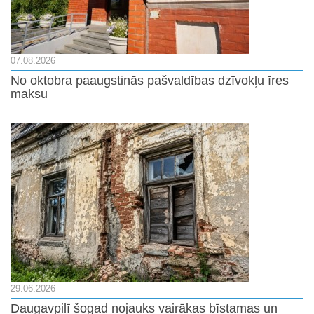
07.08.2026
No oktobra paaugstinās pašvaldības dzīvokļu īres
maksu
29.06.2026
Daugavpilī šogad nojauks vairākas bīstamas un