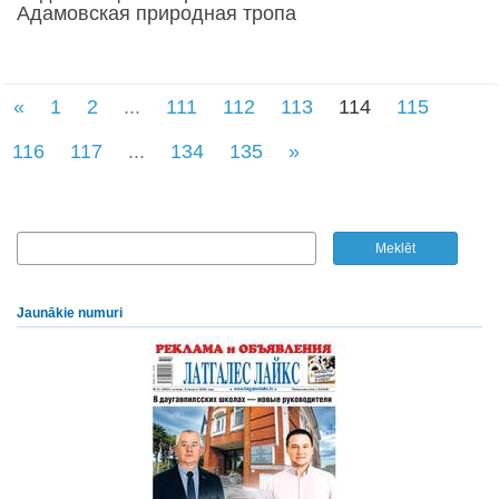
Адамовская природная тропа
«
1
2
...
111
112
113
114
115
116
117
...
134
135
»
Jaunākie numuri