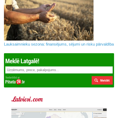
Lauksaimnieku sezona: finansējums, sējumi un risku pārvaldība