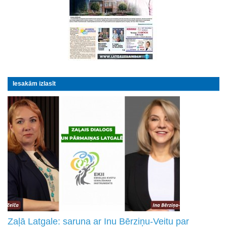
Iesakām izlasīt
Zaļā Latgale: saruna ar Inu Bērziņu-Veitu par