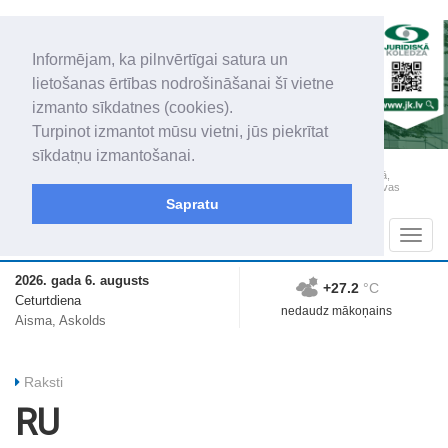
Informējam, ka pilnvērtīgai satura un
lietošanas ērtības nodrošināšanai šī vietne
izmanto sīkdatnes (cookies).
Turpinot izmantot mūsu vietni, jūs piekrītat
sīkdatņu izmantošanai.
„Latgales Laiks” iznāk latviešu un krievu valodās visā Dienvidlatgalē un Sēlijā,
„Latgales Laiks” latviešu valodā aptver Daugavpils valstspilsētu, Augšdaugavas
novadu un apkārtējos novadus un pilsētas.
Sapratu
Sadaļas
Navig
2026. gada 6. augusts
+27.2
°C
Ceturtdiena
nedaudz mākoņains
Aisma, Askolds
Raksti
RU