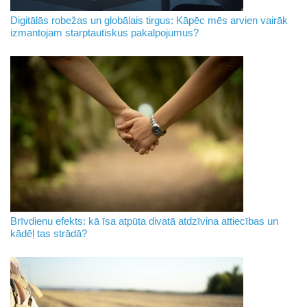
Digitālās robežas un globālais tirgus: Kāpēc mēs arvien vairāk
izmantojam starptautiskus pakalpojumus?
Brīvdienu efekts: kā īsa atpūta divatā atdzīvina attiecības un
kādēļ tas strādā?