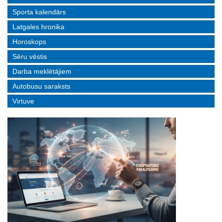
Sporta kalendārs
Latgales hronika
Horoskops
Sēru vēstis
Darba meklētājiem
Autobusu saraksts
Virtuve