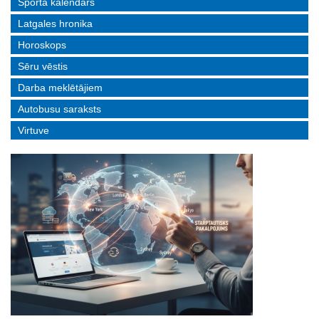
Sporta kalendārs
Latgales hronika
Horoskops
Sēru vēstis
Darba meklētājiem
Autobusu saraksts
Virtuve