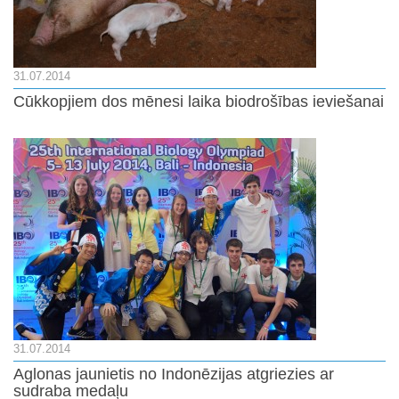
31.07.2014
Cūkkopjiem dos mēnesi laika biodrošības ieviešanai
31.07.2014
Aglonas jaunietis no Indonēzijas atgriezies ar
sudraba medaļu