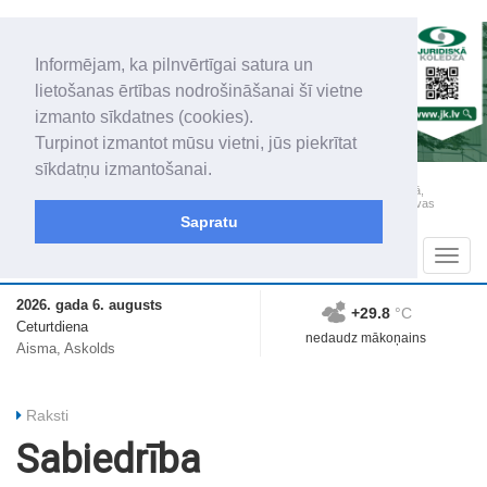
Informējam, ka pilnvērtīgai satura un
lietošanas ērtības nodrošināšanai šī vietne
izmanto sīkdatnes (cookies).
Turpinot izmantot mūsu vietni, jūs piekrītat
sīkdatņu izmantošanai.
„Latgales Laiks” iznāk latviešu un krievu valodās visā Dienvidlatgalē un Sēlijā,
„Latgales Laiks” latviešu valodā aptver Daugavpils valstspilsētu, Augšdaugavas
novadu un apkārtējos novadus un pilsētas.
Sapratu
Sadaļas
Navig
2026. gada 6. augusts
+29.8
°C
Ceturtdiena
nedaudz mākoņains
Aisma, Askolds
Raksti
Sabiedrība