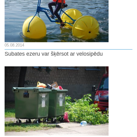
05.08.2014
Subates ezeru var šķērsot ar velosipēdu