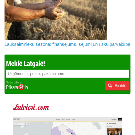
Lauksaimnieku sezona: finansējums, sējumi un risku pārvaldība