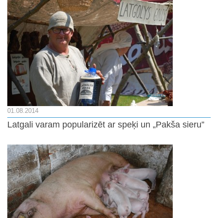
01.08.2014
Latgali varam popularizēt ar speķi un „Pakša sieru”