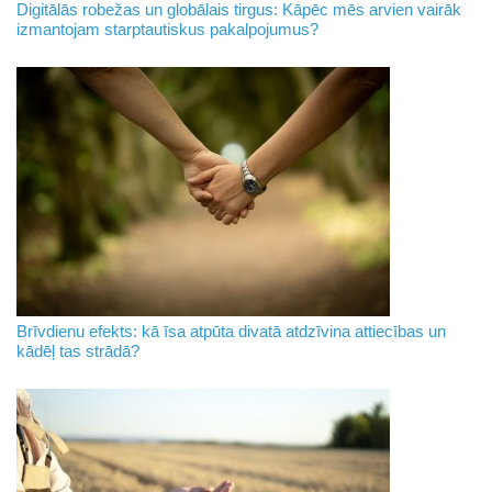
Digitālās robežas un globālais tirgus: Kāpēc mēs arvien vairāk
izmantojam starptautiskus pakalpojumus?
Brīvdienu efekts: kā īsa atpūta divatā atdzīvina attiecības un
kādēļ tas strādā?