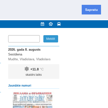
iešu un krievu valodās visā Dienvidlatgalē un Sēlijā,
daugavas novadu un apkārtējos novadus un pilsētas.
Sapratu
nājumi
Arhīvs
Kontakti
2026. gada 8. augusts
Sestdiena
Mudīte, Vladislava, Vladislavs
+11.8
°C
skaidrs laiks
Jaunākie numuri