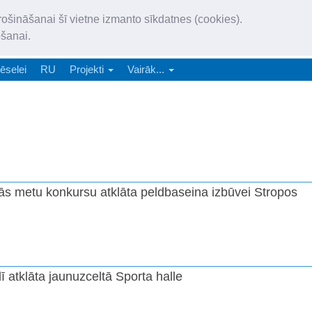
„Latgales Laiks” iznāk latv
rošināšanai šī vietne izmanto sīkdatnes (cookies).
„Latgales Laiks” latviešu valodā aptver Daugavpils valstspilsētu, Augš
ošanai.
e-abonēšana
Abonēšana
Reklāma
Sludi
ēselei
RU
Projekti
Vairāk...
nās metu konkursu atklāta peldbaseina izbūvei Stropos
ī atklāta jaunuzceltā Sporta halle