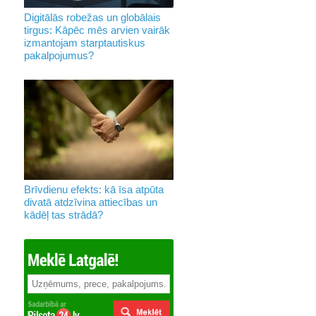
Digitālās robežas un globālais
tirgus: Kāpēc mēs arvien vairāk
izmantojam starptautiskus
pakalpojumus?
Brīvdienu efekts: kā īsa atpūta
divatā atdzīvina attiecības un
kādēļ tas strādā?