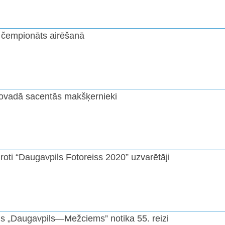
 čempionāts airēšanā
novadā sacentās makšķernieki
roti “Daugavpils Fotoreiss 2020” uzvarētāji
ns „Daugavpils—Mežciems” notika 55. reizi