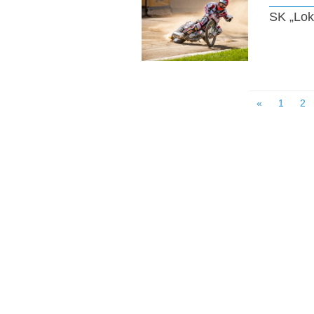
SK „Lok
«
1
2