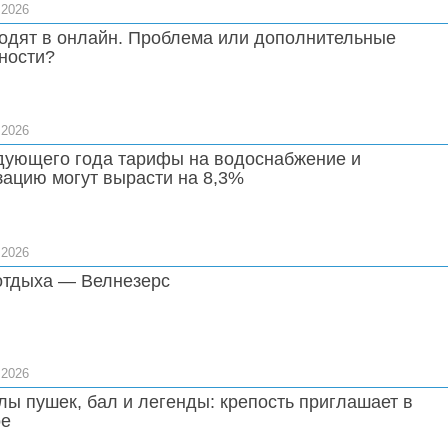
.2026
ходят в онлайн. Проблема или дополнительные
ности?
.2026
дующего года тарифы на водоснабжение и
зацию могут вырасти на 8,3%
.2026
отдыха — Велнезерс
.2026
лы пушек, бал и легенды: крепость приглашает в
ое