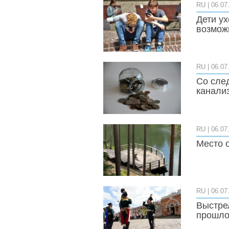
RU
| 06.07
Дети у
возмож
RU
| 06.07
Со сле
канали
RU
| 06.07
Место 
RU
| 06.07
Выстре
прошл