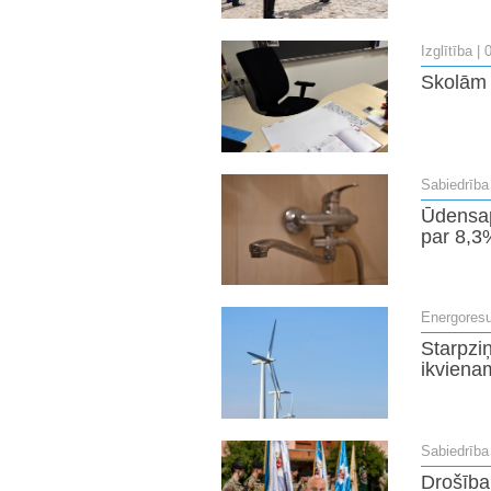
Izglītība
| 
Skolām 
Sabiedrība
Ūdensap
par 8,3
Energoresu
Starpzi
ikviena
Sabiedrība
Drošība