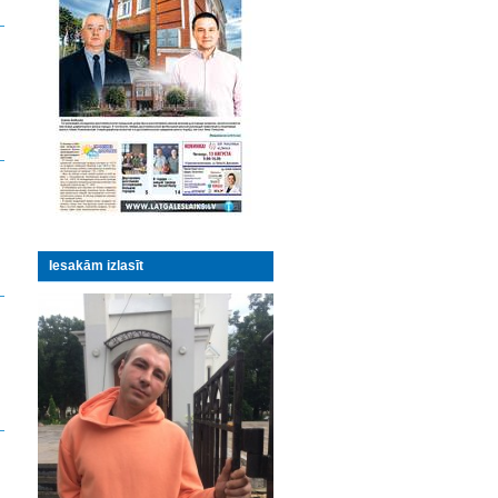
Iesakām izlasīt