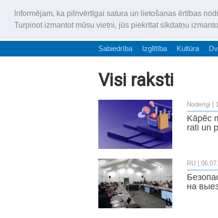
Informējam, ka pilnvērtīgai satura un lietošanas ērtības nod
Turpinot izmantot mūsu vietni, jūs piekrītat sīkdatņu izmant
Sabiedrība
Izglītība
Kultūra
Dv
Visi raksti
Noderīgi
| 
Kāpēc m
rati un 
RU
| 06.07
Безопас
на вые