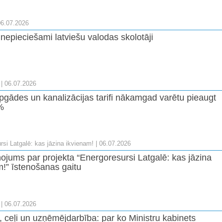
06.07.2026
nepieciešami latviešu valodas skolotāji
| 06.07.2026
gādes un kanalizācijas tarifi nākamgad varētu pieaugt
%
rsi Latgalē: kas jāzina ikvienam!
| 06.07.2026
ņojums par projekta “Energoresursi Latgalē: kas jāzina
m!” īstenošanas gaitu
| 06.07.2026
, ceļi un uzņēmējdarbība: par ko Ministru kabinets