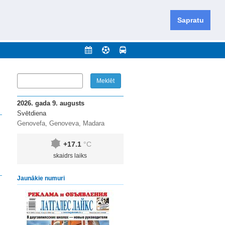
iešu un krievu valodās visā Dienvidlatgalē un Sēlijā,
daugavas novadu un apkārtējos novadus un pilsētas.
Sapratu
nājumi
Arhīvs
Kontakti
2026. gada 9. augusts
Svētdiena
Genovefa, Genoveva, Madara
+17.1
°C
skaidrs laiks
Jaunākie numuri