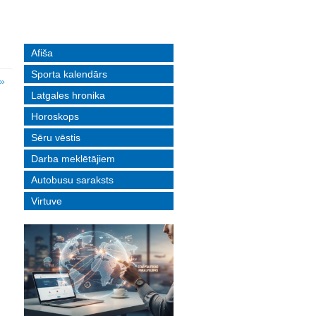
Afiša
Sporta kalendārs
»
Latgales hronika
Horoskops
Sēru vēstis
Darba meklētājiem
Autobusu saraksts
Virtuve