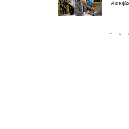
vienojā
«
1