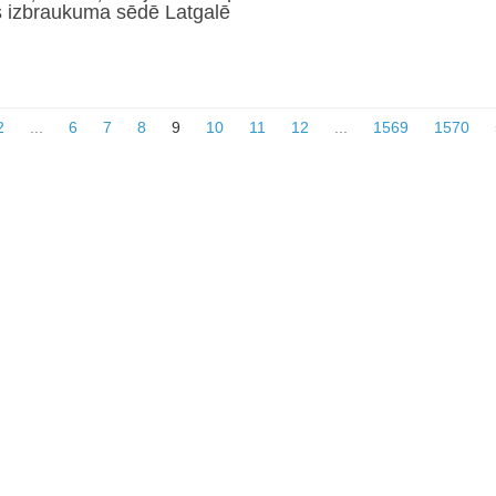
s izbraukuma sēdē Latgalē
2
...
6
7
8
9
10
11
12
...
1569
1570