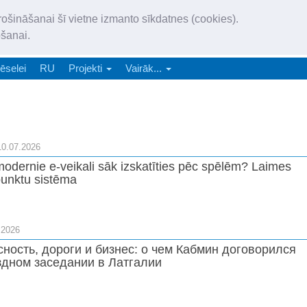
„Latgales Laiks” iznāk latv
rošināšanai šī vietne izmanto sīkdatnes (cookies).
„Latgales Laiks” latviešu valodā aptver Daugavpils valstspilsētu, Augš
ošanai.
e-abonēšana
Abonēšana
Reklāma
Sludi
ēselei
RU
Projekti
Vairāk...
10.07.2026
odernie e-veikali sāk izskatīties pēc spēlēm? Laimes
punktu sistēma
.2026
ность, дороги и бизнес: о чем Кабмин договорился
здном заседании в Латгалии