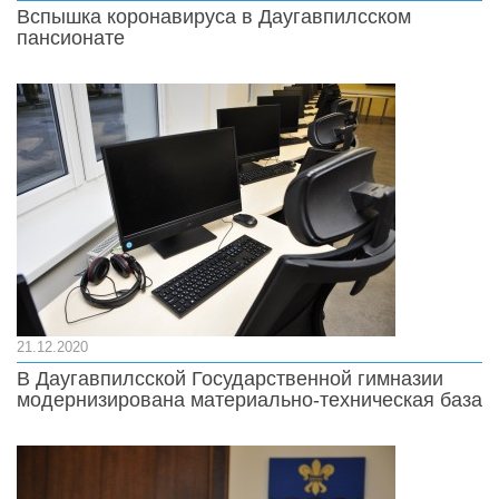
Вспышка коронавируса в Даугавпилсском
пансионате
21.12.2020
В Даугавпилсской Государственной гимназии
модернизирована материально-техническая база