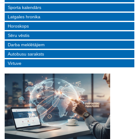
Sporta kalendārs
Latgales hronika
Horoskops
Sēru vēstis
Darba meklētājiem
Autobusu saraksts
Virtuve