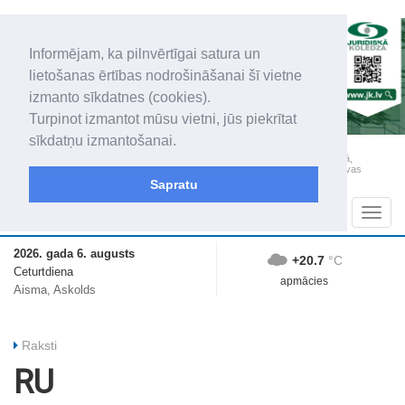
Informējam, ka pilnvērtīgai satura un
lietošanas ērtības nodrošināšanai šī vietne
izmanto sīkdatnes (cookies).
Turpinot izmantot mūsu vietni, jūs piekrītat
sīkdatņu izmantošanai.
„Latgales Laiks” iznāk latviešu un krievu valodās visā Dienvidlatgalē un Sēlijā,
„Latgales Laiks” latviešu valodā aptver Daugavpils valstspilsētu, Augšdaugavas
novadu un apkārtējos novadus un pilsētas.
Sapratu
Sadaļas
Navig
2026. gada 6. augusts
+20.7
°C
Ceturtdiena
apmācies
Aisma, Askolds
Raksti
RU