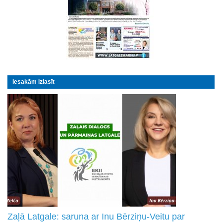
Iesakām izlasīt
Zaļā Latgale: saruna ar Inu Bērziņu-Veitu par