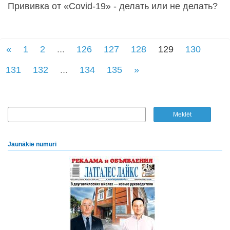
Прививка от «Covid-19» - делать или не делать?
«
1
2
...
126
127
128
129
130
131
132
...
134
135
»
Jaunākie numuri