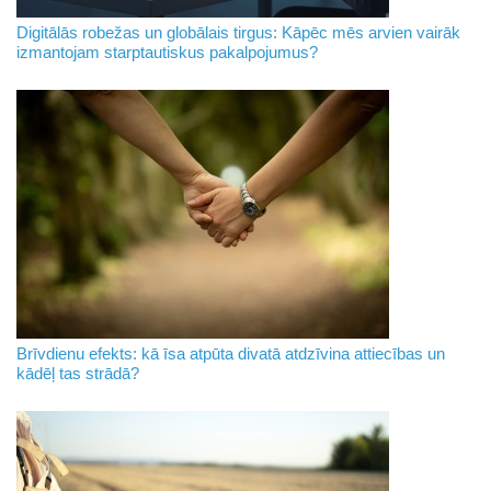
Digitālās robežas un globālais tirgus: Kāpēc mēs arvien vairāk
izmantojam starptautiskus pakalpojumus?
Brīvdienu efekts: kā īsa atpūta divatā atdzīvina attiecības un
kādēļ tas strādā?