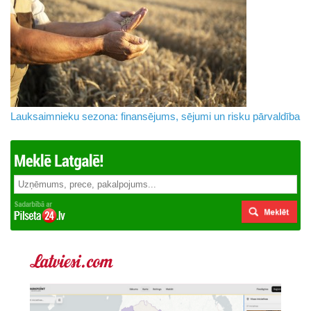
Lauksaimnieku sezona: finansējums, sējumi un risku pārvaldība