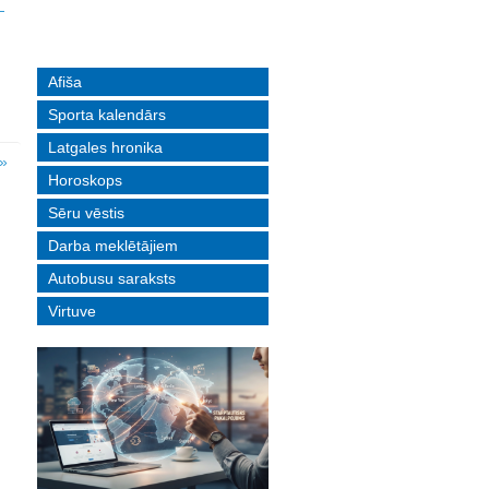
Afiša
Sporta kalendārs
Latgales hronika
»
Horoskops
Sēru vēstis
Darba meklētājiem
Autobusu saraksts
Virtuve