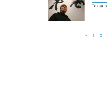
Такая р
«
1
2