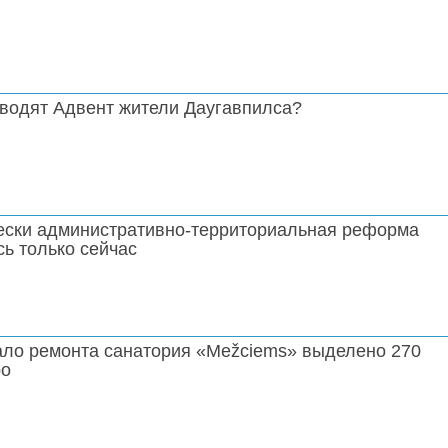
оводят Адвент жители Даугавпилса?
ески административно-территориальная реформа
ь только сейчас
ало ремонта санатория «Mežciems» выделено 270
ро