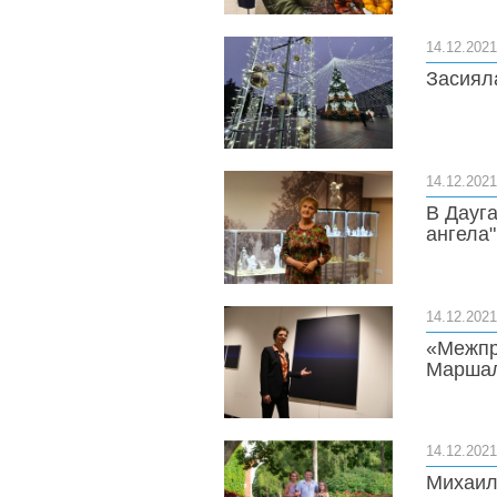
14.12.2021
Засиял
14.12.2021
В Дауг
ангела"
14.12.2021
«Межпр
Маршал
14.12.2021
Михаил