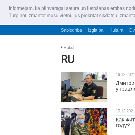
Informējam, ka pilnvērtīgai satura un lietošanas ērtības nod
Turpinot izmantot mūsu vietni, jūs piekrītat sīkdatņu izmant
Sabiedrība
Izglītība
Kultūra
Dv
Raksti
RU
16.12.2021
Дмитри
управле
15.12.2021
Как жит
году?