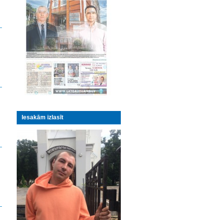
Iesakām izlasīt