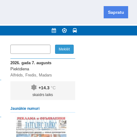
iešu un krievu valodās visā Dienvidlatgalē un Sēlijā,
daugavas novadu un apkārtējos novadus un pilsētas.
Sapratu
nājumi
Arhīvs
Kontakti
2026. gada 7. augusts
Piektdiena
Alfrēds, Fredis, Madars
+14.3
°C
skaidrs laiks
Jaunākie numuri