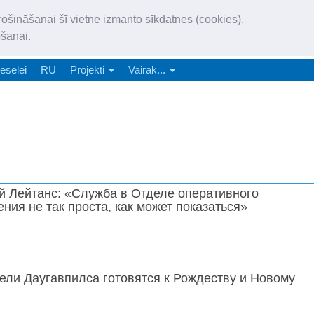
„Latgales Laiks” iznāk latv
rošināšanai šī vietne izmanto sīkdatnes (cookies).
„Latgales Laiks” latviešu valodā aptver Daugavpils valstspilsētu, Augš
ošanai.
e-abonēšana
Abonēšana
Reklāma
Sludi
ēselei
RU
Projekti
Vairāk...
й Лейтанс: «Служба в Отделе оперативного
ния не так проста, как может показаться»
ели Даугавпилса готовятся к Рождеству и Новому