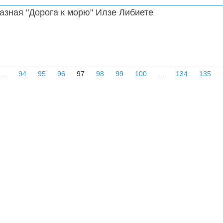
азная "Дорога к морю" Илзе Либиете
...
94
95
96
97
98
99
100
...
134
135