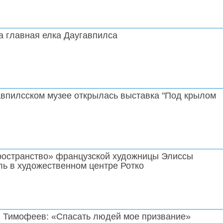
а главная елка Даугавпилса
авпилсском музее открылась выставка "Под крылом
остранство» французской художницы Элиссы
ь в художественном центре Ротко
 Тимофеев: «Спасать людей мое призвание»