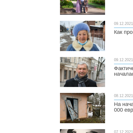
09.12.2021
Как пр
09.12.2021
Фактич
началас
08.12.2021
На нач
000 ев
07.12.2021