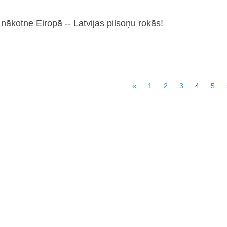
 nākotne Eiropā -- Latvijas pilsoņu rokās!
«
1
2
3
4
5