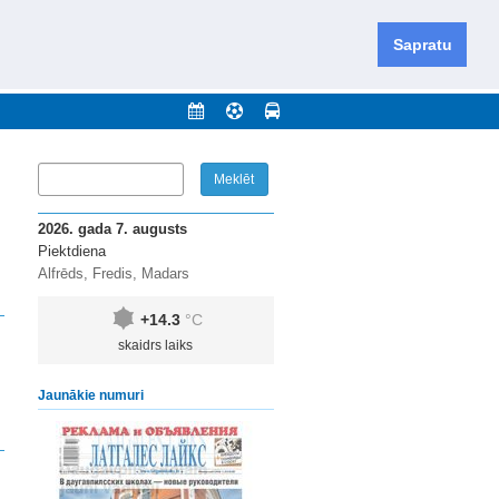
iešu un krievu valodās visā Dienvidlatgalē un Sēlijā,
daugavas novadu un apkārtējos novadus un pilsētas.
Sapratu
nājumi
Arhīvs
Kontakti
2026. gada 7. augusts
Piektdiena
Alfrēds, Fredis, Madars
+14.3
°C
skaidrs laiks
Jaunākie numuri