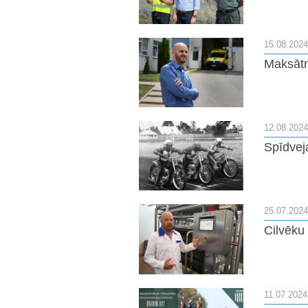
15.08.2024
Maksātn
12.08.2024
Spīdveja
25.07.2024
Cilvēku
11.07.2024