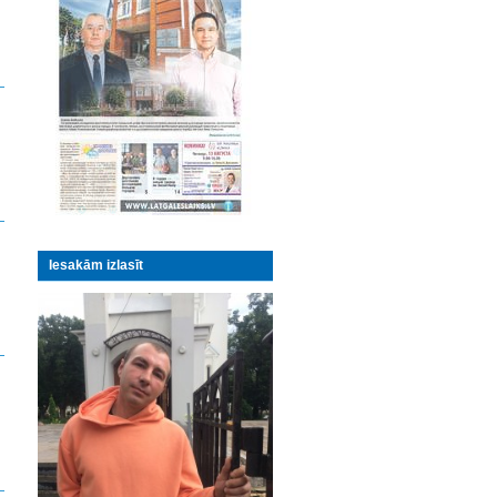
Iesakām izlasīt