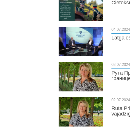
Cietoksn
04.07.2024
Latgale
03.07.2024
Рута П
границ
02.07.2024
Ruta Pri
vajadzīg