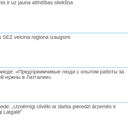
is ir uz jauna attīstības sliekšņa
s SEZ veicina reģiona izaugsmi
риеде: «Предприимчивые люди с опытом работы за
ей нужны в Латгалии»
ede: „Uzņēmīgi cilvēki ar darba pieredzi ārzemēs ir
i Latgalē”