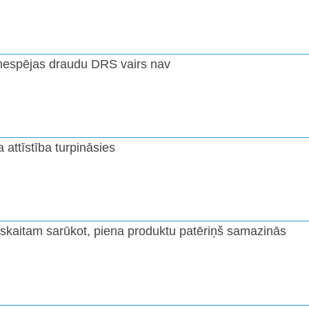
espējas draudu DRS vairs nav
 attīstība turpināsies
 skaitam sarūkot, piena produktu patēriņš samazinās