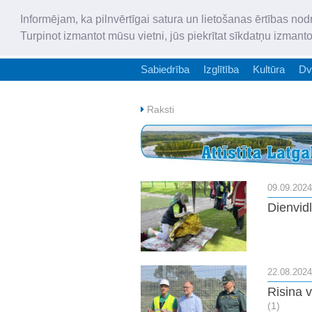
Informējam, ka pilnvērtīgai satura un lietošanas ērtības nod
Turpinot izmantot mūsu vietni, jūs piekrītat sīkdatņu izmant
Sabiedrība
Izglītība
Kultūra
Dv
Raksti
09.09.2024
Dienvidl
22.08.2024
Risina 
(1)