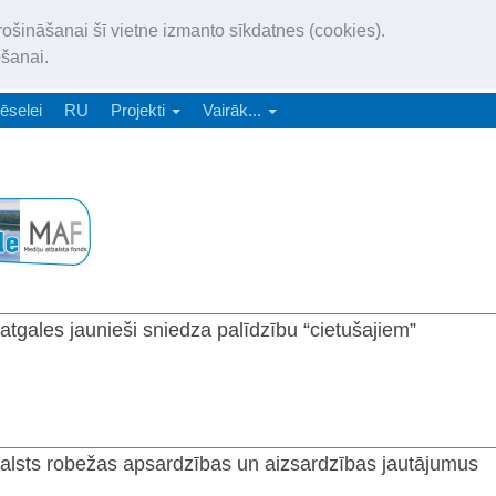
„Latgales Laiks” iznāk latv
rošināšanai šī vietne izmanto sīkdatnes (cookies).
„Latgales Laiks” latviešu valodā aptver Daugavpils valstspilsētu, Augš
ošanai.
e-abonēšana
Abonēšana
Reklāma
Sludi
ēselei
RU
Projekti
Vairāk...
atgales jaunieši sniedza palīdzību “cietušajiem”
valsts robežas apsardzības un aizsardzības jautājumus