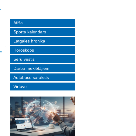
Afiša
Sporta kalendārs
Latgales hronika
Horoskops
»
Sēru vēstis
Darba meklētājiem
Autobusu saraksts
Virtuve