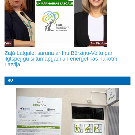
Zaļā Latgale: saruna ar Inu Bērziņu-Veitu par
ilgtspējīgu siltumapgādi un enerģētikas nākotni
Latvijā
RU