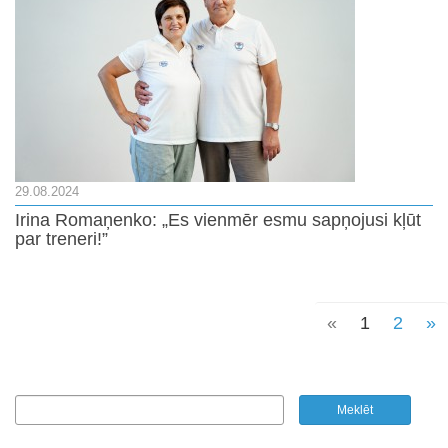
29.08.2024
Irina Romaņenko: „Es vienmēr esmu sapņojusi kļūt
par treneri!”
«
1
2
»