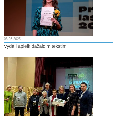
03.03.2025
Vydā i apleik dažaidim tekstim