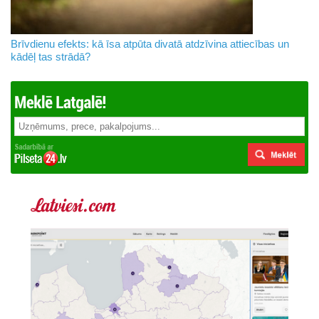
Brīvdienu efekts: kā īsa atpūta divatā atdzīvina attiecības un
kādēļ tas strādā?