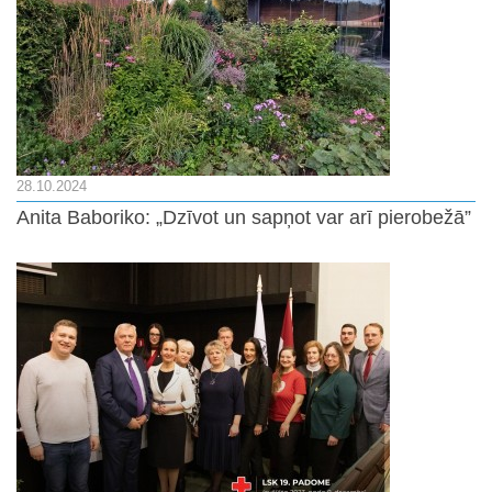
28.10.2024
Anita Baboriko: „Dzīvot un sapņot var arī pierobežā”