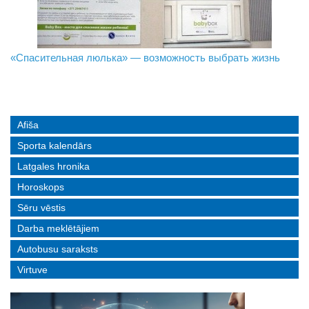
«Спасительная люлька» — возможность выбрать жизнь
В Даугавпилсе определили сильнейших в пляжном
Новое поколение пограничников: Даугавпилсское
волейболе
управление пополнили молодые специалисты
Afiša
Sporta kalendārs
Latgales hronika
Horoskops
Sēru vēstis
Darba meklētājiem
Autobusu saraksts
Virtuve