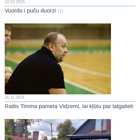
10.02.2025
Vuordu i puču duorzi
(1)
26.11.2024
Raitis Timma pameta Vidzemi, lai kļūtu par latgalieti