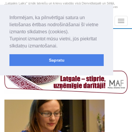
„Latgales Laiks” iznāk latviešu un krievu valodās visā Dienvidlatgalē un Sēlijā,
„Latgales Laiks” latviešu valodā aptver Daugavpils valstspilsētu, Augšdaugavas
novadu un apkārtējos novadus un pilsētas.
Informējam, ka pilnvērtīgai satura un
Sadaļas
Navig
lietošanas ērtības nodrošināšanai šī vietne
izmanto sīkdatnes (cookies).
2026. gada 7. augusts
+21.8
°C
Turpinot izmantot mūsu vietni, jūs piekrītat
Piektdiena
apmācies
sīkdatņu izmantošanai.
Alfrēds, Fredis, Madars
Sapratu
Raksti